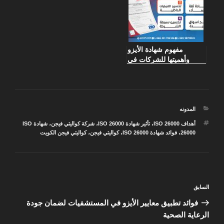
مفهوم شهادة الأيزو
وأهميتها للشركات في
الكويت
التصنيفات
المدونه
الوسوم
أهداف ISO 26000
،
تأثير شهادة ISO 26000
،
شركة كواليتي فيجن
،
شهادة ISO
26000
،
فوائد شهادة ISO 26000
،
كواليتي فيجن
،
كواليتي فيجن الكويت
تصفّح
المقالة
السابق
المقالات
السابقة
فوائد تطبيق معايير الأيزو في المستشفيات لضمان جودة
الرعاية الصحية