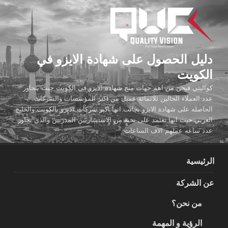
لتجاوز
لى
لمحتوى
دليل الحصول على شهادة الايزو في
الكويت
كواليتي فيجن من اهم جهات منح شهادة الايزو في الكويت حيث يتجاوز
عدد العملاء الحالين ثلاثمائة عميل من اكبر المؤسسات والشركات
الحاصله على شهادة الايزو بجانب انها اكبر شركات الايزو بالكويت والخليج
العربي حيث انها تعتمد على نخبة من الاستشاريين المدربين والذي تجاوز
عدد ساعه عملهم الاف الساعات
الرئيسية
عن الشركة
من نحن؟
الرؤية و المهمة