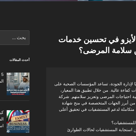
البحث
لأيزو في تحسين خدمات
عن:
ن سلامة المرضى؟
أحدث المقالات
5
ال
 9001 معيارًا عالميًا لإدارة الجودة، تساعد المؤسسات الصحية على
 كفاءة عالية. من خلال تطبيق هذا المعيار،
ية احتياجات المرضى وتعزيز سلامتهم. شركة
جن (Quality Vision) تعتبر من أبرز الجهات المتخصصة في منح شهادة
 متكاملة لدعم المستشفيات في تحقيق أعلى
كي
ال
اس
زو 9001 في تحسين استجابة المستشفيات لحالات الطوارئ