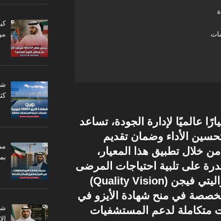
ة
من
مات
كثي
ادة الأيزو 9001 معيارًا عالميًا لإدارة الجودة، تساعد
سين الأداء وضمان تقديم
مم
ن خلال تطبيق هذا المعيار،
بم
رة على تلبية احتياجات المرضى
وتعزيز سلامتهم. شركة كواليتي فيجن (Quality Vision)
متخصصة في منح شهادة الأيزو في
 متكاملة لدعم المستشفيات
ال