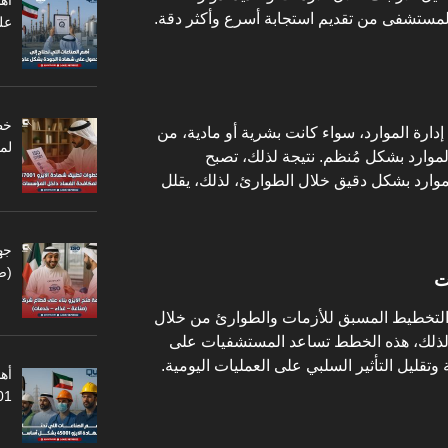
أه
مستشفى من تقديم استجابة أسرع وأكثر دقة.
عل
و 9001 في تحسين إدارة الموارد، سواء كانت بشرية أو مادية، من
لم
وارد بشكل مُنظم. نتيجة لذلك، تصبح
ارد بشكل دقيق خلال الطوارئ، لذلك، يقلل
جه
(ص
ت
يزو 9001 على أهمية التخطيط المسبق للأزمات والطوارئ من خلال
لذلك، هذه الخطط تساعد المستشفيات على
 وتقليل التأثير السلبي على العمليات اليومية.
أهم
45001