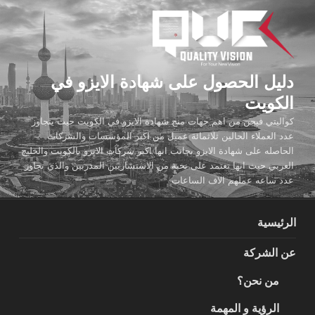
لتجاوز
لى
لمحتوى
دليل الحصول على شهادة الايزو في
الكويت
كواليتي فيجن من اهم جهات منح شهادة الايزو في الكويت حيث يتجاوز
عدد العملاء الحالين ثلاثمائة عميل من اكبر المؤسسات والشركات
الحاصله على شهادة الايزو بجانب انها اكبر شركات الايزو بالكويت والخليج
العربي حيث انها تعتمد على نخبة من الاستشاريين المدربين والذي تجاوز
عدد ساعه عملهم الاف الساعات
الرئيسية
عن الشركة
من نحن؟
الرؤية و المهمة