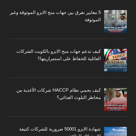
5 معايير تفرق بين جهات منح الايزو الموثوقة وغير
الموثوقة
كيف تدعم جهات منح الايزو بالكويت الشركات
العائلية للحفاظ على استمراريتها؟
كيف يحمي نظام HACCP شركات الأغذية من
مخاطر التلوث الغذائي؟
شهادة الايزو 50001 ضرورية للشركات كثيفة