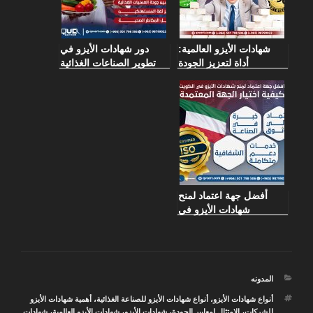
شهادات الأيزو العالمية:
دور شهادات الأيزو في
أداة لتعزيز الجودة
تطوير الصناعات الغذائية
والتنافسية في المؤسسات
وتعزيز سلامة المستهلك
أفضل جهة اعتماد لمنح
شهادات الأيزو في
الكويت: كيفية اختيار
الجهة المعتمدة
التصنيفات
المدونه
الوسوم
أنواع شهادات الأيزو
،
أنواع شهادات الأيزو للصناعة الغذائية
،
أهمية شهادات الأيزو
للشركات
،
الامتثال لمعايير الجودة
،
شهادات الأيزو
،
شهادات الأيزو العالمية
،
شهادات