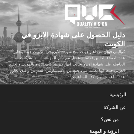
لتجاوز
لى
لمحتوى
دليل الحصول على شهادة الايزو في
الكويت
كواليتي فيجن من اهم جهات منح شهادة الايزو في الكويت حيث يتجاوز
عدد العملاء الحالين ثلاثمائة عميل من اكبر المؤسسات والشركات
الحاصله على شهادة الايزو بجانب انها اكبر شركات الايزو بالكويت والخليج
العربي حيث انها تعتمد على نخبة من الاستشاريين المدربين والذي تجاوز
عدد ساعه عملهم الاف الساعات
الرئيسية
عن الشركة
من نحن؟
الرؤية و المهمة