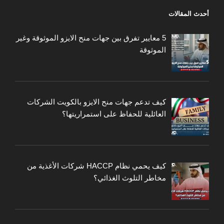
أحدث المقالات
5 معايير تفرق بين جهات منح الايزو الموثوقة وغير
الموثوقة
كيف تدعم جهات منح الايزو بالكويت الشركات
العائلية للحفاظ على استمراريتها؟
كيف يحمي نظام HACCP شركات الأغذية من
مخاطر التلوث الغذائي؟