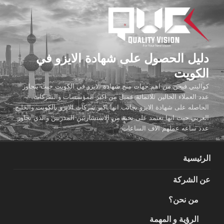
لتجاوز
لى
لمحتوى
دليل الحصول على شهادة الايزو في
الكويت
كواليتي فيجن من اهم جهات منح شهادة الايزو في الكويت حيث يتجاوز
عدد العملاء الحالين ثلاثمائة عميل من اكبر المؤسسات والشركات
الحاصله على شهادة الايزو بجانب انها اكبر شركات الايزو بالكويت والخليج
العربي حيث انها تعتمد على نخبة من الاستشاريين المدربين والذي تجاوز
عدد ساعه عملهم الاف الساعات
الرئيسية
عن الشركة
من نحن؟
الرؤية و المهمة