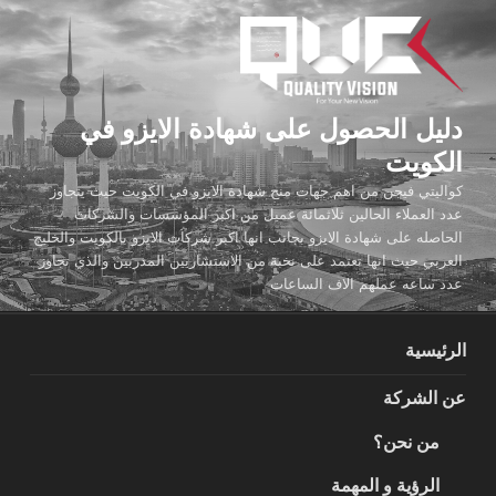
لتجاوز
لى
لمحتوى
دليل الحصول على شهادة الايزو في
الكويت
كواليتي فيجن من اهم جهات منح شهادة الايزو في الكويت حيث يتجاوز
عدد العملاء الحالين ثلاثمائة عميل من اكبر المؤسسات والشركات
الحاصله على شهادة الايزو بجانب انها اكبر شركات الايزو بالكويت والخليج
العربي حيث انها تعتمد على نخبة من الاستشاريين المدربين والذي تجاوز
عدد ساعه عملهم الاف الساعات
الرئيسية
عن الشركة
من نحن؟
الرؤية و المهمة