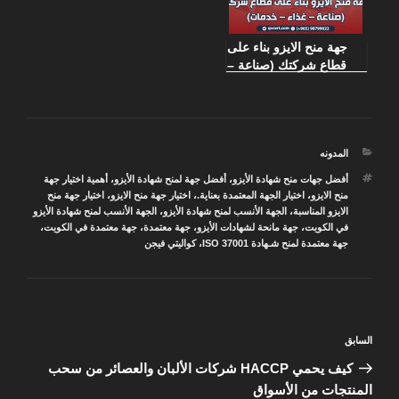
جهة منح الايزو بناء على
قطاع شركتك (صناعة –
غذاء – خدمات)
التصنيفات
المدونه
الوسوم
أفضل جهات منح شهادة الأيزو
،
أفضل جهة لمنح شهادة الأيزو
،
أهمية اختيار جهة
منح الايزو
،
اختيار الجهة المعتمدة بعناية.
،
اختيار جهة منح الايزو
،
اختيار جهة منح
الايزو المناسبة
،
الجهة الأنسب لمنح شهادة الأيزو
،
الجهة الأنسب لمنح شهادة الأيزو
في الكويت
،
جهة مانحة لشهادات الأيزو
،
جهة معتمدة
،
جهة معتمدة في الكويت
،
جهة معتمدة لمنح شـهادة ISO 37001
،
كواليتي فيجن
تصفّح
المقالة
السابق
المقالات
السابقة
كيف يحمي HACCP شركات الألبان والعصائر من سحب
المنتجات من الأسواق