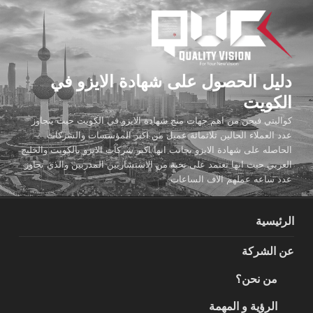
لتجاوز
لى
لمحتوى
دليل الحصول على شهادة الايزو في
الكويت
كواليتي فيجن من اهم جهات منح شهادة الايزو في الكويت حيث يتجاوز
عدد العملاء الحالين ثلاثمائة عميل من اكبر المؤسسات والشركات
الحاصله على شهادة الايزو بجانب انها اكبر شركات الايزو بالكويت والخليج
العربي حيث انها تعتمد على نخبة من الاستشاريين المدربين والذي تجاوز
عدد ساعه عملهم الاف الساعات
الرئيسية
عن الشركة
من نحن؟
الرؤية و المهمة