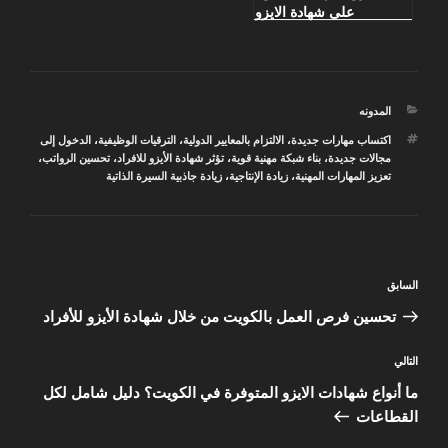
على شهادة الايزو
التصنيفات
المدونه
الوسوم
اكتساب مهارات جديدة
،
الالتزام بالمعايير الدولية
،
الترقيات الوظيفية
،
الدخول إلى
مجالات جديدة
،
بناء شبكة مهنية قوية
،
تؤثر شهادة الأيزو للافراد
،
تحسين الرواتب
،
تعزيز المهارات المهنية
،
زيادة الإنتاجية
،
زيادة جاذبية السيرة الذاتية
تصفّح
المقالة
السابق
المقالات
السابقة
تحسين فرص العمل بالكويت من خلال شهادة الأيزو للأفراد
المقالة
التالي
التالية
ما أنواع شهادات الايزو المتوفرة في الكويت؟ دليل شامل لكل
القطاعات