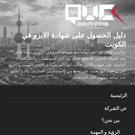
لتجاوز
لى
لمحتوى
دليل الحصول على شهادة الايزو في
الكويت
كواليتي فيجن من اهم جهات منح شهادة الايزو في الكويت حيث يتجاوز
عدد العملاء الحالين ثلاثمائة عميل من اكبر المؤسسات والشركات
الحاصله على شهادة الايزو بجانب انها اكبر شركات الايزو بالكويت والخليج
العربي حيث انها تعتمد على نخبة من الاستشاريين المدربين والذي تجاوز
عدد ساعه عملهم الاف الساعات
الرئيسية
عن الشركة
من نحن؟
الرؤية و المهمة