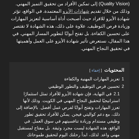
(Quality Vision) إلى تمكين الأفراد من تحقيق التميز المهني.
وذلك من خلال تقديم
شهادات الأيزو
المعتمدة. في الواقع، تؤثر
شهادة الأيزو للافراد حيث أصبحت أداة أساسية لتعزيز المهارات
وزيادة فرص التوظيف. علاوة على ذلك، هذه الشهادة لا تقتصر
على تحسين الكفاءة. بل تفتح أبوابًا لتطوير المسار المهني. في
هذا المقال، نستعرض تأثير شهادة الأيزو على العمل وأهميتها
في تحقيق النجاح المهني.
المحتويات
إخفاء
1
تعزيز المهارات المهنية والكفاءة
2
تحسين فرص التوظيف والتطور الوظيفي
2.1
في النهاية، فإن شهادة الأيزو للأفراد تمثل استثمارًا
استراتيجيًا لتحقيق النجاح المهني في الكويت. وذلك لأنها
تعزز المهارات وتفتح أبوابًا لفرص عمل أفضل. بالإضافة إلى
ذلك، مع دعم كواليتي فيجن. يمكن للأفراد تحقيق تطور
وظيفي مستدام وزيادة تنافسيتهم في سوق العمل. في
الواقع، هذه الشهادة ليست مجرد وثيقة. بل مفتاح لمستقبل
مهني واعد. لذلك، ابدأ رحلتك اليوم لتحقيق طموحاتك