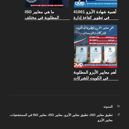
أهمية شهادة الأيزو 41001
ما هي معايير ISO
في تطوير كفاءة إدارة
المطلوبة في مختلف
المرافق داخل المؤسسات
القطاعات وكيف يتم
الحديثة
تطبيقها؟
أهم معايير الأيزو المطلوبة
في الكويت للشركات
والمؤسسات
التصنيفات
المدونه
الوسوم
تطبيق معايير ISO
،
تطبيق معايير الأيزو
،
معايير ISO
،
معايير ISO في المستشفيات
،
معايير الأيزو