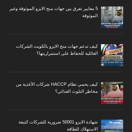
5 معايير تفرق بين جهات منح الايزو الموثوقة وغير
الموثوقة
كيف تدعم جهات منح الايزو بالكويت الشركات
العائلية للحفاظ على استمراريتها؟
كيف يحمي نظام HACCP شركات الأغذية من
مخاطر التلوث الغذائي؟
شهادة الايزو 50001 ضرورية للشركات كثيفة
الاستهلاك للطاقة