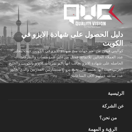
لتجاوز
لى
لمحتوى
دليل الحصول على شهادة الايزو في
الكويت
كواليتي فيجن من اهم جهات منح شهادة الايزو في الكويت حيث يتجاوز
عدد العملاء الحالين ثلاثمائة عميل من اكبر المؤسسات والشركات
الحاصله على شهادة الايزو بجانب انها اكبر شركات الايزو بالكويت والخليج
العربي حيث انها تعتمد على نخبة من الاستشاريين المدربين والذي تجاوز
عدد ساعه عملهم الاف الساعات
الرئيسية
عن الشركة
من نحن؟
الرؤية و المهمة