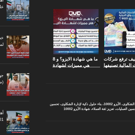
أه
عل
لم
يف ترفع شركات
ما هي شهادة الايزو؟ و 8
المالية تصنيفها
هي مميزات لشهادة
الأسواق الدولية
الايزو
جه
ادة الأيزو 9001
(ص
 الشكاوى
،
الأيزو 10002
،
بناء حلول ذكية لإدارة الشكاوى
،
تحسين
سين العمليات
،
تعزيز ثقة العملاء
،
شهادة الأيزو 10002
أهم
45001