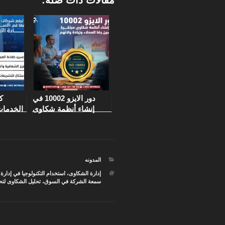
مقالات ذات صلة:
دور الايزو 10002 في
ك
إنشاء أنظمة شكاوى
الخدمات 
مبتكرة لتحسين رضا
في 
العملاء وزيادة ولائهم
بشه
التصنيفات
المدونه
الوسوم
إدارة الشكاوى
،
استخدام التكنولوجيا في إدارة
سمعة الشركة في السوق
،
تحليل الشكاوى لتح