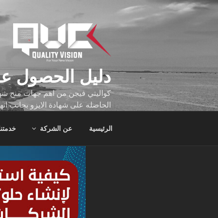
لتجاوز
لى
لمحتوى
دليل الحصول عل
كواليتي فيجن من اهم جهات منح شهاد
الحاصله على شهادة الايزو بجانب انه
تجاوز عدد ساعه عملهم الاف الساع
الرئيسية
عن الشركة
خدمتنا