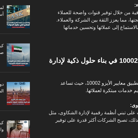
:
 تعزيز الشفافية من خلال توفير قنوات واضحة للعملاء
أس
ها، مما يعزز الثقة بين الشركة والعملاء.
الاستماع إلى عملائها وتحسين خدماتها
كي
صا
كيف تساهم شهادة الأيزو 10002 في بناء حلول ذكية لإدارة
تعد الحلول الذكية جزءًا أساسيًا من تطبيق معايير الأيزو 10002، حيث تساعد
دو
 خدمات مبتكرة لعملائها.
ال
وى:
أيزو 10002 الشركات على تبني أنظمة رقمية لإدارة الشكاوى، مثل
لذلك، تصبح الشركات أكثر قدرة على توفير
كي
وا