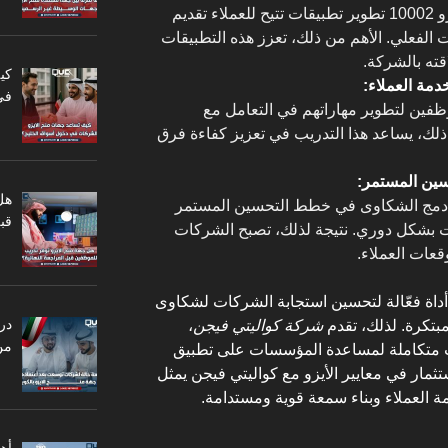
يمكن للشركات التي تعتمد على الأيزو 10002 تطوير تطبيقات تتيح للعملاء تقديم
 الفعلي. الأهم من ذلك، تعزز هذه التطبيقات
ته بالشركة.
كي
دمة العملاء:
في
ظفين لتطوير مهاراتهم في التعامل مع
لك، يساعد هذا التدريب في تعزيز كفاءة فرق
سين المستمر:
هل
 الشركات على دمج الشكاوى في خطط التحسين المستمر
قبل
ت بشكل دوري. نتيجة لذلك، تصبح الشركات
قعات العملاء.
 النهاية، تعد شهادة الأيزو 10002 أداة فعّالة لتحسين استجابة الشركات لشكاوى
در
مبتكرة. لذلك، تقدم
شركة كواليتي فيجن
،
من
ات متكاملة لمساعدة المؤسسات على تطبيق
ستثمار في معايير الأيزو مع كواليتي فيجن يمثل
ة العملاء وبناء سمعة قوية ومستدامة.