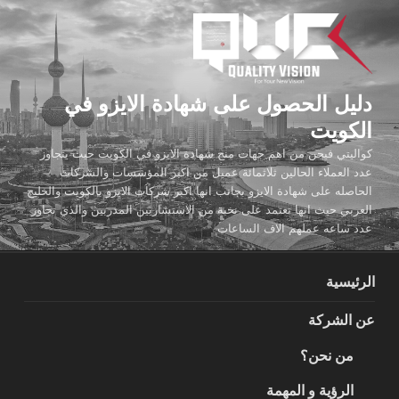
لتجاوز
لى
لمحتوى
دليل الحصول على شهادة الايزو في
الكويت
كواليتي فيجن من اهم جهات منح شهادة الايزو في الكويت حيث يتجاوز
عدد العملاء الحالين ثلاثمائة عميل من اكبر المؤسسات والشركات
الحاصله على شهادة الايزو بجانب انها اكبر شركات الايزو بالكويت والخليج
العربي حيث انها تعتمد على نخبة من الاستشاريين المدربين والذي تجاوز
عدد ساعه عملهم الاف الساعات
الرئيسية
عن الشركة
من نحن؟
الرؤية و المهمة