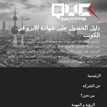
لتجاوز
لى
لمحتوى
دليل الحصول على شهادة الايزو في
الكويت
كواليتي فيجن من اهم جهات منح شهادة الايزو في الكويت حيث يتجاوز
عدد العملاء الحالين ثلاثمائة عميل من اكبر المؤسسات والشركات
الحاصله على شهادة الايزو بجانب انها اكبر شركات الايزو بالكويت والخليج
العربي حيث انها تعتمد على نخبة من الاستشاريين المدربين والذي تجاوز
عدد ساعه عملهم الاف الساعات
الرئيسية
عن الشركة
من نحن؟
الرؤية و المهمة