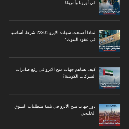
في أوروبا وأمريكا
لماذا أصبحت شهادة الايزو 22301 شرطا أساسيا
في عقود البنوك؟
كيف تساهم جهات منح الايزو في رفع صادرات
الشركات الكويتية؟
دور جهات منح الأيزو في تلبية متطلبات السوق
الخليجي