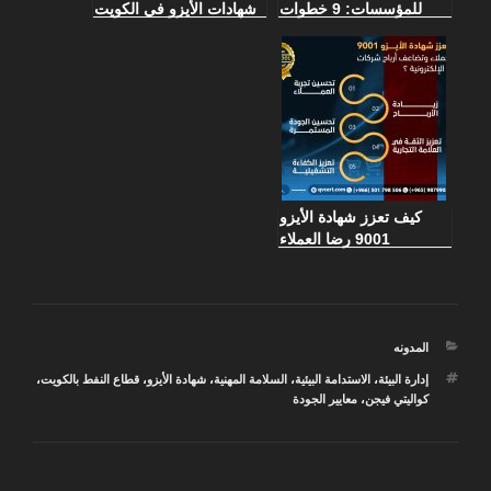
للمؤسسات: 9 خطوات
شهادات الأيزو في الكويت
مهمة للحصول على شهادة
الايزو
كيف تعزز شهادة الأيزو
9001 رضا العملاء
وتضاعف أرباح شركات
التجارة الإلكترونية
التصنيفات
المدونه
الوسوم
إدارة البيئة
،
الاستدامة البيئية
،
السلامة المهنية
،
شهادة الأيزو
،
قطاع النفط بالكويت
،
كواليتي فيجن
،
معايير الجودة