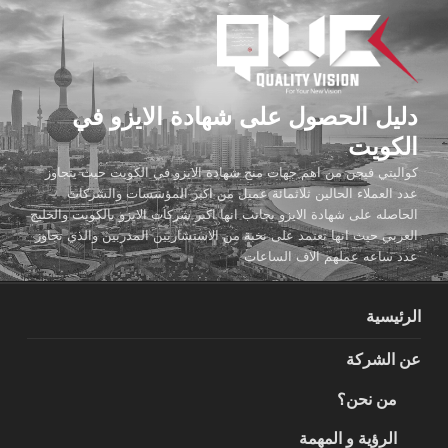
لتجاوز
لى
لمحتوى
دليل الحصول على شهادة الايزو في
الكويت
كواليتي فيجن من اهم جهات منح شهادة الايزو في الكويت حيث يتجاوز
عدد العملاء الحالين ثلاثمائة عميل من اكبر المؤسسات والشركات
الحاصله على شهادة الايزو بجانب انها اكبر شركات الايزو بالكويت والخليج
العربي حيث انها تعتمد على نخبة من الاستشاريين المدربين والذي تجاوز
عدد ساعه عملهم الاف الساعات
الرئيسية
عن الشركة
من نحن؟
الرؤية و المهمة