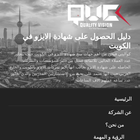
لتجاوز
لى
لمحتوى
دليل الحصول على شهادة الايزو في
الكويت
كواليتي فيجن من اهم جهات منح شهادة الايزو في الكويت حيث يتجاوز
عدد العملاء الحالين ثلاثمائة عميل من اكبر المؤسسات والشركات
الحاصله على شهادة الايزو بجانب انها اكبر شركات الايزو بالكويت والخليج
العربي حيث انها تعتمد على نخبة من الاستشاريين المدربين والذي تجاوز
عدد ساعه عملهم الاف الساعات
الرئيسية
عن الشركة
من نحن؟
الرؤية و المهمة