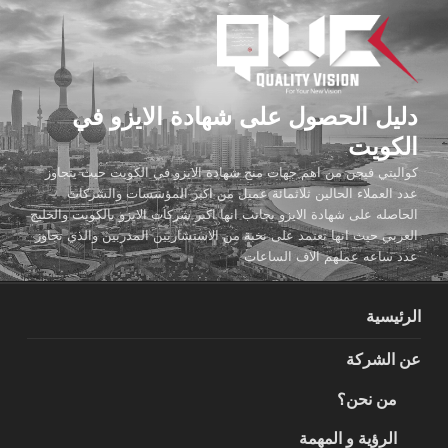
لتجاوز
لى
لمحتوى
دليل الحصول على شهادة الايزو في
الكويت
كواليتي فيجن من اهم جهات منح شهادة الايزو في الكويت حيث يتجاوز
عدد العملاء الحالين ثلاثمائة عميل من اكبر المؤسسات والشركات
الحاصله على شهادة الايزو بجانب انها اكبر شركات الايزو بالكويت والخليج
العربي حيث انها تعتمد على نخبة من الاستشاريين المدربين والذي تجاوز
عدد ساعه عملهم الاف الساعات
الرئيسية
عن الشركة
من نحن؟
الرؤية و المهمة