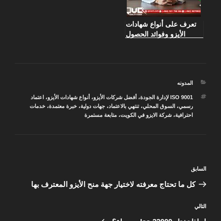
تعرف على أنواع شهادات
الأيزو وفوائد الحصول
عليها في الكويت
التصنيفات
المدونه
الوسوم
ISO 9001 لإدارة الجودة
،
أفضل شركات الأيزو
،
أنواع شهادات الأيزو
،
اعتماد
رسمي
،
السوق المحلي
،
تنتهي بالاعتماد
،
جهات دولية
،
خبرة معتمدة
،
خدمات
احترافية
،
شركة الايزو في الكويت
،
متابعة مستمرة
تصفّح
المقالة
السابق
المقالات
السابقة
كل ما تحتاج معرفته لاختيار جهة منح الأيزو المعترف بها
المقالة
التالي
التالية