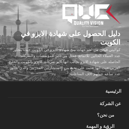
لتجاوز
لى
لمحتوى
دليل الحصول على شهادة الايزو في
الكويت
كواليتي فيجن من اهم جهات منح شهادة الايزو في الكويت حيث يتجاوز
عدد العملاء الحالين ثلاثمائة عميل من اكبر المؤسسات والشركات
الحاصله على شهادة الايزو بجانب انها اكبر شركات الايزو بالكويت والخليج
العربي حيث انها تعتمد على نخبة من الاستشاريين المدربين والذي تجاوز
عدد ساعه عملهم الاف الساعات
الرئيسية
عن الشركة
من نحن؟
الرؤية و المهمة