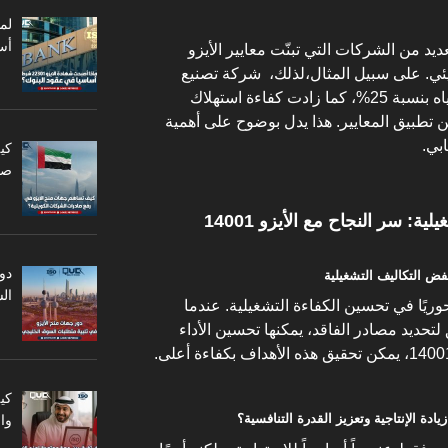
أس
يد من الشركات التي تبنّت معايير الأيزو
البيئي. على سبيل المثال،لذلك، شركة تصنيع
كبرى استطاعت خفض استهلاك المياه بنسبة 25%، كما زادت كفاءة استهلاك
أول عام من تطبيق المعايير. هذا يدل بوضوح على أهمية
كي
صا
ية: سر النجاح مع الأيزو 14001
دو
ال
محوريًا في تحسين الكفاءة التشغيلية. عندما
لتحديد مصادر الفاقد، يمكنها تحسين الأداء
كي
وا