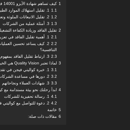
1
كيف تساهم شهادة الأيزو 14001 في تحسين الممارسات البيئية؟
1.1
1. تقليل استهلاك الموارد الطبيعية من خلال تحسين الكفاءة التشغيلية
1.2
2. تقليل الانبعاثات الملوثة وتعزيز إدارة النفايات
1.3
3. أمثلة عملية من الشركات
2
تقليل الفاقد وزيادة الكفاءة التشغيلية:
2.1
1. أهمية تقليل الفاقد في تعزيز الكفاءة وخفض التكاليف التشغيلية
2.2
2. كيف يساعد تحسين العمليات ا
التنافسية؟
2.3
3. ارتباط تقليل الفاقد بمفهوم “الاقتصاد الأخضر”
3
لماذا تعتبر Quality Vision هي الخيار الأفضل للحصول على شهادة الأيزو 14001؟
3.1
1. خبرة كواليتي فيجن في تقديم خدمات الاستشارات والتدريب
3.2
2. دورها في مساعدة الشركات على فهم وتنفيذ متطلبات الشهادة
3.3
3. شهادات العملاء ونجاحاتهم
4
ابدأ رحلتك نحو بيئة مستدامة مع كو
4.1
1. رسالة تحفيزية للشركات
4.2
2. دعوة للتواصل مع كواليتي فيجن
5
خاتمة
6
مقالات ذات صلة: