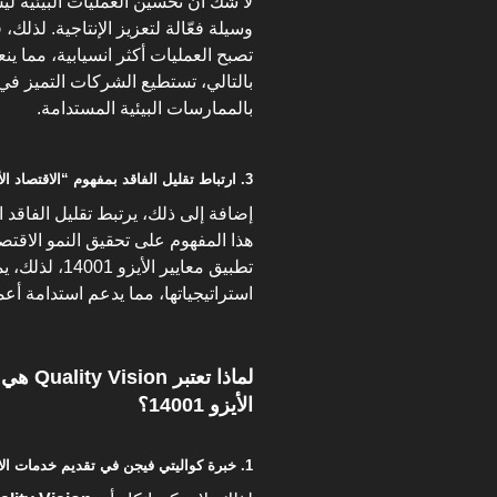
لا شك أن تحسين العمليات البيئية لي
وسيلة فعّالة لتعزيز الإنتاجية. لذلك،
تصبح العمليات أكثر انسيابية، مما ين
بالتالي، تستطيع الشركات التميز في
بالممارسات البيئية المستدامة.
3. ارتباط تقليل الفاقد بمفهوم “الاقتصاد الأخضر”
إضافة إلى ذلك، يرتبط تقليل الفاقد ارت
هذا المفهوم على تحقيق النمو الاقتص
تطبيق معايير 
استراتيجياتها، مما يدعم استدامة أع
لماذا ت
الأيزو 14001؟
1. خبرة كواليتي فيجن في تقديم خدمات الاستشارات والتدريب