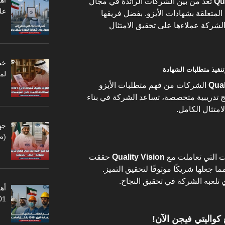
أه
Qu
تعد من بين الشركات الرائدة في مجال
عل
لمتعلقة بشهادات الأيزو. بفضل فريقها
الشركة عملاءها على تحقيق الامتثال
لم
Qual
الشركات من فهم متطلبات الأيزو
رامج تدريبية متخصصة، تساعد الشركة في بناء
امتثال الكامل.
جه
(ص
ت التي تعاملت مع
Quality Vision
حققت
ا جعلها شريكًا موثوقًا لتحقيق التميز.
ي تلعبه الشركة في تحقيق النجاح.
أهم
45001
 كواليتي فيجن الآن!