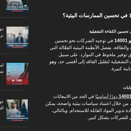
دو
نزا
140
في توجيه الشركات نحو تحسين
والطاقة. بفضل الأنظمة البيئية الفعّالة التي
ق توفير ملحوظ في الموارد. على سبيل
التشغيلية لتقليل الفاقد إلى أقصى حد، وهو
لم
ابية كبيرة.
شر
دورًا أساسيًا
في الحد من الانبعاثات
جه
. من خلال اعتماد سياسات بيئية واضحة، يمكن
ال
 تدوير المواد القابلة للاستخدام. وبالتالي،
يئي للشركات بشكل كبير.