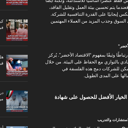
س فقط عنصراً أساسياً للاستدامة، ولكنه أيضًا
 فعندما يتم تحسين بيئة العمل وتقليل الفاقد،
عكس إيجابيًا على القدرة التنافسية للشركة.
 السوق وجذب المزيد من العملاء المهتمين
كي
في
باطًا وثيقًا بمفهوم “الاقتصاد الأخضر”. يُركز
هل
ادي بالتوازي مع الحفاظ على البيئة. من خلال
قبل
الأيزو 14001، لذلك، يمكن للشركات دمج هذه الفلسفة في
مالها على المدى الطويل.
در
عتبر Quality Vision هي الخيار الأفضل للحصول على شهادة
من