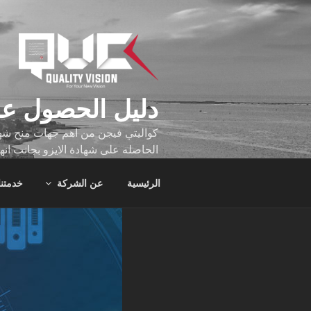
لتجاوز
لى
لمحتوى
دليل الحصول عل
كواليتي فيجن من اهم جهات منح شهاد
الحاصله على شهادة الايزو بجانب انه
تجاوز عدد ساعه عملهم الاف الساع
الرئيسية
عن الشركة
خدمتنا