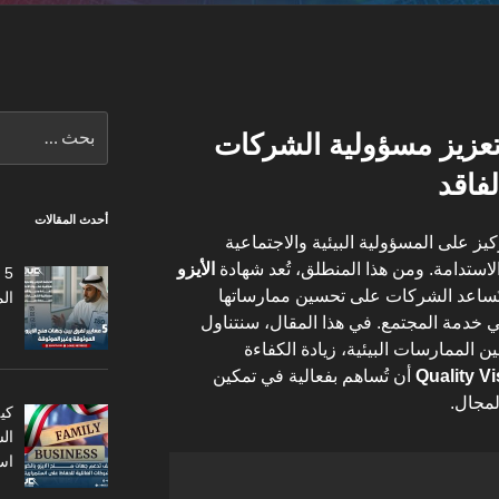
البحث
يزو 14001 في تعزيز مسؤولية الشركات
عن:
لفاقد
أحدث المقالات
يز على المسؤولية البيئية والاجتماعية
لاستدامة. ومن هذا المنطلق، تُعد شهادة
الأيزو
5
تُساعد الشركات على تحسين ممارساتها
ال
 في خدمة المجتمع. في هذا المقال، سنتناول
لأيزو 14001 في تحسين الممارسات البيئية، زيادة الكفاءة
Quality Vi
أن تُساهم بفعالية في تمكين
لمجال.
كي
ال
اس