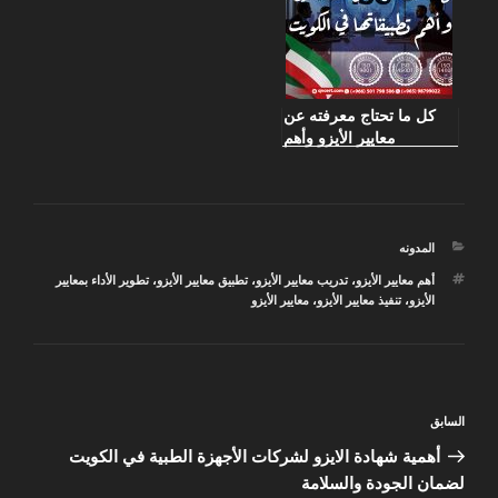
كل ما تحتاج معرفته عن
معايير الأيزو وأهم
تطبيقاتها في الكويت
التصنيفات
المدونه
الوسوم
أهم معايير الأيزو
،
تدريب معايير الأيزو
،
تطبيق معايير الأيزو
،
تطوير الأداء بمعايير
الأيزو
،
تنفيذ معايير الأيزو
،
معايير الأيزو
تصفّح
المقالة
السابق
المقالات
السابقة
أهمية شهادة الايزو لشركات الأجهزة الطبية في الكويت
لضمان الجودة والسلامة