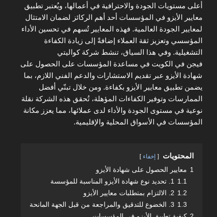
أعلى مستويات الجودة والاحترافية في أعمالها، ويُعتبر
تطبيق
معايير الأيزو في المؤسسات
أحد أهم الركائز لضمان الامتثال
لمعايير الجودة العالمية. فهذه المعايير تُسهم في
تحسين الأداء
المؤسسي
وتعزيز ثقة العملاء إضافةً إلى زيادة الكفاءة
التشغيلية. وفي هذا السياق، تنشط شركة
كواليتي
فيجن
في
الكويت
في مساعدة المؤسسات على
الحصول على
شهادة الأيزو
عبر تقديم الاستشارات والدعم الفني اللازم، بما
يضمن تطبيق معايير الأيزو بكفاءة. ومن خلال تبنّي أفضل
الممارسات وتوفير الكفاءات المؤهلة، تُحقق هذه الشركة نقلة
نوعية في مستوى الجودة والأداء لدى عملائها، مما يعزز مكانة
المؤسسات في الأسواق المحلية والإقليمية.
المحتويات
إخفاء
1
معايير الحصول على شهادة الأيزو
1.1
1. تحديد نوع شهادة الأيزو المناسبة للمؤسسة
1.2
2. الالتزام بمتطلبات معايير الأيزو
1.3
3. الخضوع للتدقيق والمراجعة من قبل الجهة المانحة
2
كيفية تطبيق الأيزو في المؤسسات