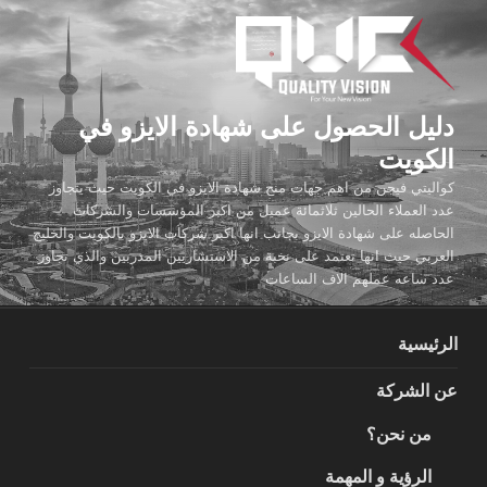
لتجاوز
لى
لمحتوى
دليل الحصول على شهادة الايزو في
الكويت
كواليتي فيجن من اهم جهات منح شهادة الايزو في الكويت حيث يتجاوز
عدد العملاء الحالين ثلاثمائة عميل من اكبر المؤسسات والشركات
الحاصله على شهادة الايزو بجانب انها اكبر شركات الايزو بالكويت والخليج
العربي حيث انها تعتمد على نخبة من الاستشاريين المدربين والذي تجاوز
عدد ساعه عملهم الاف الساعات
الرئيسية
عن الشركة
من نحن؟
الرؤية و المهمة