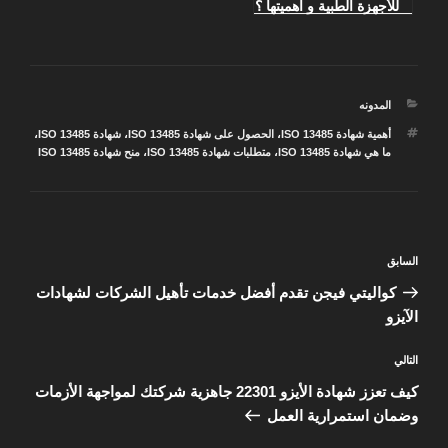
للأجهزة الطبية و أهميتها ؟
التصنيفات
المدونه
الوسوم
أهمية شهادة ISO 13485
،
الحصول على شهادة ISO 13485
،
شهادة ISO 13485
،
ما هي شهادة ISO 13485
،
متطلبات شهادة ISO 13485
،
منح شهادة ISO 13485
تصفّح
المقالة
السابق
المقالات
السابقة
كواليتي فيجن تقدم أفضل خدمات تأهيل الشركات لشهادات
الآيزو
المقالة
التالي
التالية
كيف تعزز شهادة الأيزو 22301 جاهزية شركتك لمواجهة الأزمات
وضمان استمرارية العمل