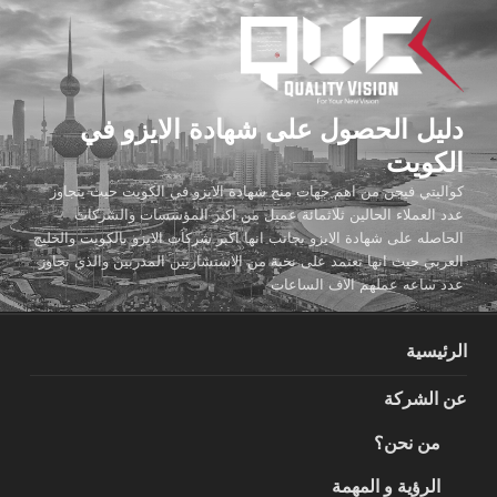
لتجاوز
لى
لمحتوى
دليل الحصول على شهادة الايزو في
الكويت
كواليتي فيجن من اهم جهات منح شهادة الايزو في الكويت حيث يتجاوز
عدد العملاء الحالين ثلاثمائة عميل من اكبر المؤسسات والشركات
الحاصله على شهادة الايزو بجانب انها اكبر شركات الايزو بالكويت والخليج
العربي حيث انها تعتمد على نخبة من الاستشاريين المدربين والذي تجاوز
عدد ساعه عملهم الاف الساعات
الرئيسية
عن الشركة
من نحن؟
الرؤية و المهمة