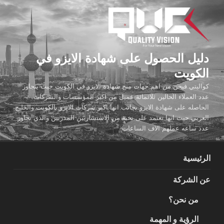
لتجاوز
لى
لمحتوى
دليل الحصول على شهادة الايزو في
الكويت
كواليتي فيجن من اهم جهات منح شهادة الايزو في الكويت حيث يتجاوز
عدد العملاء الحالين ثلاثمائة عميل من اكبر المؤسسات والشركات
الحاصله على شهادة الايزو بجانب انها اكبر شركات الايزو بالكويت والخليج
العربي حيث انها تعتمد على نخبة من الاستشاريين المدربين والذي تجاوز
عدد ساعه عملهم الاف الساعات
الرئيسية
عن الشركة
من نحن؟
الرؤية و المهمة