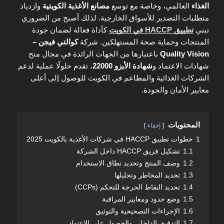
الغذاء
العالمي، وخاصة مع توسع
مصانع الأغذية الكويتية
وازدياد
متطلبات التصدير للأسواق الخارجية. لذلك أصبح من الضروري
تبني
تطبيق HACCP في الكويت
كأداة فعالة لضمان جودة
المنتجات وحماية صحة المستهلكين. شركة
كوالتي فيجن –
Quality Vision
باعتبارها من الجهات الرائدة في مجال منح
شهادات الاعتماد و
شهادة الأيزو 22000
، تقدم حلولًا عملية لدعم
الشركات الغذائية والمطاعم في الكويت للوصول إلى أعلى
معايير الأمان والجودة.
المحتويات
إخفاء
1
خطوات تطبيق HACCP في شركات الأغذية بالكويت 2025
1.1
تشكيل فريق HACCP داخل الشركة
1.2
وصف المنتج وتحديد نطاق الاستخدام
1.3
تحديد المخاطر وتحليلها
1.4
تحديد النقاط الحرجة للتحكم (CCPs)
1.5
وضع حدود ومعايير المراقبة
1.6
الإجراءات التصحيحية والتوثيق
1.7
التدقيق الداخلي والحصول على الاعتماد