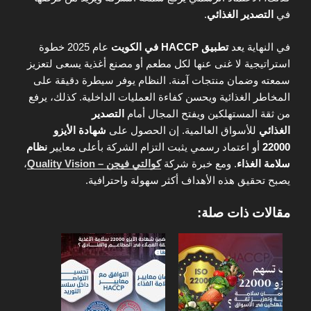
في
التصدير الغذائي
.
في النهاية يعد
تطبيق HACCP في الكويت
عام 2025 خطوة
استراتيجية لا غنى عنها لكل مطعم أو مصنع أغذية يسعى لتعزيز
سمعته وضمان منتجات آمنة. النظام يوفر سيطرة دقيقة على
المخاطر الغذائية ويحسن كفاءة العمليات الداخلية. كذلك، يرفع
من ثقة المستهلكين ويفتح المجال أمام
التصدير
الغذائي
للأسواق العالمية. إن الحصول على
شهادة الأيزو
22000
أو اعتماد رسمي يثبت التزام الشركة بأعلى معايير
نظام
سلامة الغذاء
. ومع خبرة شركة
كوالتي فيجن – Quality Vision
،
يصبح تحقيق هذه الأهداف أكثر سهولة واحترافية.
مقالات ذات صلة: