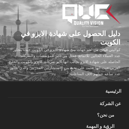
لتجاوز
لى
لمحتوى
دليل الحصول على شهادة الايزو في
الكويت
كواليتي فيجن من اهم جهات منح شهادة الايزو في الكويت حيث يتجاوز
عدد العملاء الحالين ثلاثمائة عميل من اكبر المؤسسات والشركات
الحاصله على شهادة الايزو بجانب انها اكبر شركات الايزو بالكويت والخليج
العربي حيث انها تعتمد على نخبة من الاستشاريين المدربين والذي تجاوز
عدد ساعه عملهم الاف الساعات
الرئيسية
عن الشركة
من نحن؟
الرؤية و المهمة