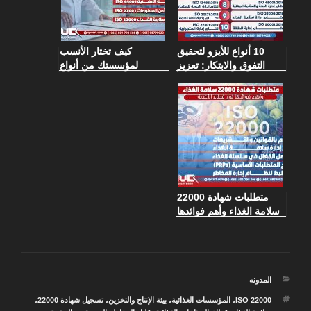
10 أنواع للأيزو لتحقيق
كيف تختار الأنسب
التفوق والابتكار: تعزيز
لمؤسستك من أنواع
جودة عملك بشهادات
شهادات الأيزو المختلفة؟
الأيزو مع Quality Vision
Consultancy
متطلبات شهادة 22000
سلامة الغذاء وأهم فوائدها
في قطاع الأغذية
التصنيفات
المدونه
الوسوم
ISO 22000
،
المؤسسات الغذائية
،
بيئة الإنتاج والتخزين
،
تسجيل شهادة 22000
،