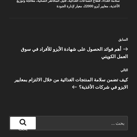
سلامة الغذاء
،
قطاع الصناعات الغذائية
،
قليل المخاطر الصحية
،
معالجة وتوزيع
الأغذية
،
معايير أيزو 22000
،
معيار لإدارة الجودة
تصفّح
المقالة
السابق
المقالات
السابقة
أهم فوائد الحصول على شهادة الأيزو للأفراد في سوق
العمل الكويتي
المقالة
التالي
التالية
كيف تضمن سلامة المنتجات الغذائية من خلال الالتزام بمعايير
الايزو في شركات الأغذية؟
البحث
عن:
بحث