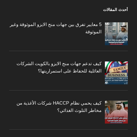
أحدث المقالات
5 معايير تفرق بين جهات منح الايزو الموثوقة وغير
الموثوقة
كيف تدعم جهات منح الايزو بالكويت الشركات
العائلية للحفاظ على استمراريتها؟
كيف يحمي نظام HACCP شركات الأغذية من
مخاطر التلوث الغذائي؟