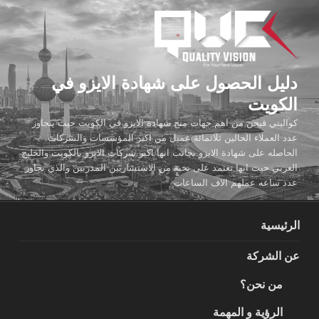
لتجاوز
لى
لمحتوى
دليل الحصول على شهادة الايزو في
الكويت
كواليتي فيجن من اهم جهات منح شهادة الايزو في الكويت حيث يتجاوز
عدد العملاء الحالين ثلاثمائة عميل من اكبر المؤسسات والشركات
الحاصله على شهادة الايزو بجانب انها اكبر شركات الايزو بالكويت والخليج
العربي حيث انها تعتمد على نخبة من الاستشاريين المدربين والذي تجاوز
عدد ساعه عملهم الاف الساعات
الرئيسية
عن الشركة
من نحن؟
الرؤية و المهمة