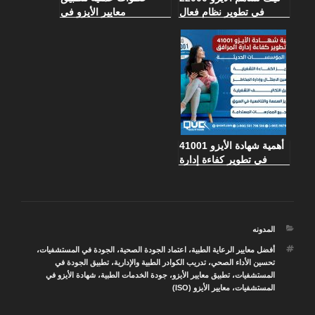
في تطوير نظام فعال
معايير الأيزو في
لإدارة سلامة الأغذية في
مؤسستك بسهولة
المطاعم
أهمية شهادة الأيزو 41001
في تطوير كفاءة إدارة
المرافق داخل المؤسسات
الحديثة
التصنيفات
المدونه
الوسوم
أفضل معايير الرعاية الطبية
،
اعتماد الجودة الصحية
،
الجودة في المستشفيات
،
تحسين الأداء الصحي
،
تدريب الكوادر الطبية والإدارية
،
تطبيق الجودة في
المستشفيات
،
تطبيق معايير الأيزو
،
جودة الخدمات الطبية
،
شهادة الأيزو في
المستشفيات
،
معايير الأيزو (ISO)