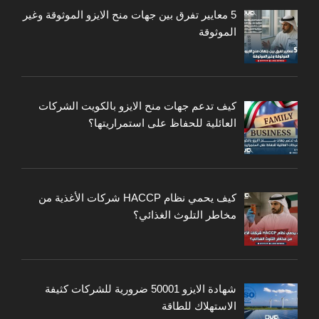
5 معايير تفرق بين جهات منح الايزو الموثوقة وغير
الموثوقة
كيف تدعم جهات منح الايزو بالكويت الشركات
العائلية للحفاظ على استمراريتها؟
كيف يحمي نظام HACCP شركات الأغذية من
مخاطر التلوث الغذائي؟
شهادة الايزو 50001 ضرورية للشركات كثيفة
الاستهلاك للطاقة