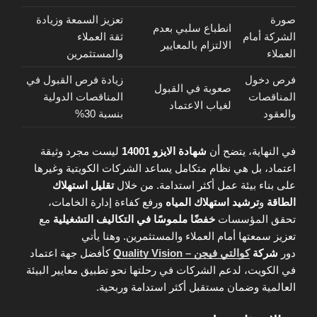
صورة
تعزيز السمعة وزيادة
انطباع سلبي بعدم
الشركة أمام
ثقة العملاء
الالتزام بالمعايير
العملاء
والمستثمرين
فرص دخول
زيادة فرص القبول في
صعوبة في القبول
المناقصات
المناقصات الدولية
لغياب الاعتماد
والعقود
بنسبة 30%
في النهاية، يتضح أن
شهادة الايزو 14001
ليست مجرد وثيقة
اعتماد، بل هي نظام متكامل يساعد الشركات الكويتية وغيرها
على بناء بيئة عمل أكثر استدامة. من خلال
تقليل استهلاك
الطاقة
و
ترشيد استهلاك المياه
ورفع كفاءة إدارة الخامات،
تحقق المؤسسات
خفضًا ملموسًا في التكاليف التشغيلية
مع
تعزيز سمعتها أمام العملاء والمستثمرين. وهنا يأتي
دور
شركة
كوالتي فيجن – Quality Vision
كأفضل جهة اعتماد
في الكويت، لدعم الشركات في رحلتها نحو تطبيق معايير البيئة
العالمية وضمان مستقبل أكثر استدامة وربحية.