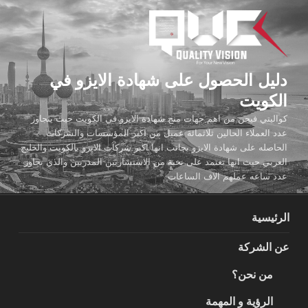
لتجاوز
لى
لمحتوى
دليل الحصول على شهادة الايزو في
الكويت
كواليتي فيجن من اهم جهات منح شهادة الايزو في الكويت حيث يتجاوز
عدد العملاء الحالين ثلاثمائة عميل من اكبر المؤسسات والشركات
الحاصله على شهادة الايزو بجانب انها اكبر شركات الايزو بالكويت والخليج
العربي حيث انها تعتمد على نخبة من الاستشاريين المدربين والذي تجاوز
عدد ساعه عملهم الاف الساعات
الرئيسية
عن الشركة
من نحن؟
الرؤية و المهمة