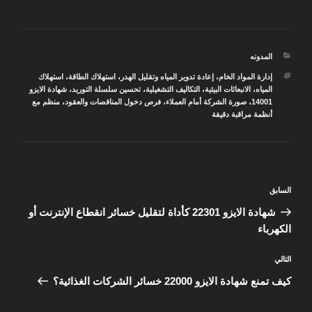
التصنيفات
المدونه
الوسوم
إدارة المواد الخام
،
إعادة تدوير المياه وتقليل الهدر
،
استهلاك الطاقة
،
استهلاك
المياه
،
الانبعاثات البيئية
،
التكاليف التشغيلية
،
تحسين سلسلة التوريد
،
شهادة الايزو
14001
،
صورة الشركة أمام العملاء
،
فرص دخول المناقصات والعقود
،
منظم مع
أنظمة مراقبة دقيقة
تصفّح
المقالة
السابق
المقالات
السابقة
شهادة الايزو 22301 كأداة لتقليل خسائر انقطاع الإنترنت أو
الكهرباء
المقالة
التالي
التالية
كيف تمنع شهادة الايزو 22000 خسائر الشركات الغذائية؟