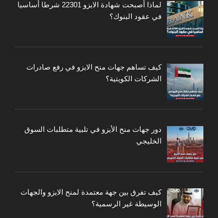
لماذا أصبحت شهادة الايزو 22301 شرطا أساسيا
في عقود البنوك؟
كيف تساهم جهات منح الايزو في رفع صادرات
الشركات الكويتية؟
دور جهات منح الأيزو في تلبية متطلبات السوق
الخليجي
كيف تفرق بين جهة معتمدة لمنح الايزو والجهات
الوسيطة غير الرسمية؟