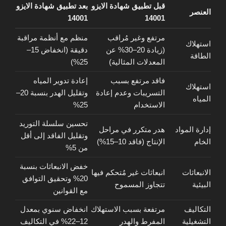
قبل تطبيق شهادة الايزو
بعد تطبيق شهادة الايزو
العنصر
14001
14001
مرتفع وغير مُراقب
منظم مع أنظمة مراقبة
استهلاك
(زيادة 20–30% عن
دقيقة (انخفاض 15–
الطاقة
المعدلات المثالية)
25%)
فاقد مرتفع بسبب
إعادة تدوير المياه
استهلاك
التسريبات وعدم إعادة
وتقليل الهدر بنسبة 20–
المياه
الاستخدام
25%
تحسين سلسلة التوريد
إدارة المواد
هدر متكرر في مراحل
وتقليل الفاقد إلى أقل
الخام
الإنتاج (فاقد 10–15%)
من 5%
خفض الانبعاثات بنسبة
الانبعاثات
انبعاثات غير مُتحكم فيها
20% وتحقيق التوافق
البيئية
تتجاوز المسموح
مع القوانين
التكاليف
مرتفعة بسبب الاستهلاك
انخفاض سنوي بمعدل
التشغيلية
المفرط والهدر
12–22% في التكاليف