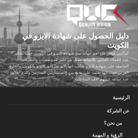
لتجاوز
لى
لمحتوى
دليل الحصول على شهادة الايزو في
الكويت
كواليتي فيجن من اهم جهات منح شهادة الايزو في الكويت حيث يتجاوز
عدد العملاء الحالين ثلاثمائة عميل من اكبر المؤسسات والشركات
الحاصله على شهادة الايزو بجانب انها اكبر شركات الايزو بالكويت والخليج
العربي حيث انها تعتمد على نخبة من الاستشاريين المدربين والذي تجاوز
عدد ساعه عملهم الاف الساعات
الرئيسية
عن الشركة
من نحن؟
الرؤية و المهمة