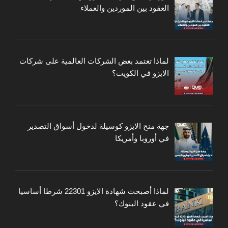
العقود بين الموردين والعملاء
لماذا تعتمد بعض الشركات العالمية على شركات
الايزو في الكويت؟
جهة منح الايزو كوسيلة لدخول أسواق التصدير
في أوروبا وأمريكا
لماذا أصبحت شهادة الايزو 22301 شرطا أساسيا
في عقود البنوك؟