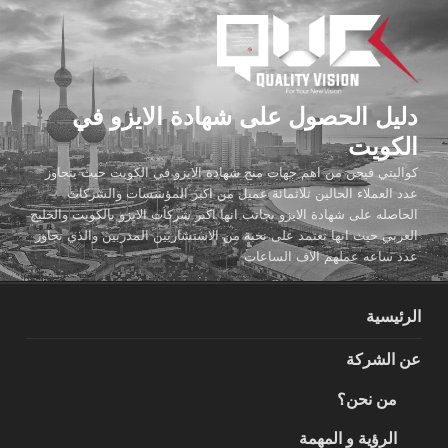
لتجاوز
لى
لمحتوى
دليل الحصول على شهادة الايزو في
الكويت
كواليتي فيجن من اهم جهات منح شهادة الايزو في الكويت حيث يتجاوز
عدد العملاء الحالين ثلاثمائة عميل من اكبر المؤسسات والشركات
الحاصله على شهادة الايزو بجانب انها اكبر شركات الايزو بالكويت والخليج
العربي حيث انها تعتمد على نخبة من الاستشاريين المدربين والذي تجاوز
عدد ساعه عملهم الاف الساعات
الرئيسية
عن الشركة
من نحن؟
الرؤية و المهمة