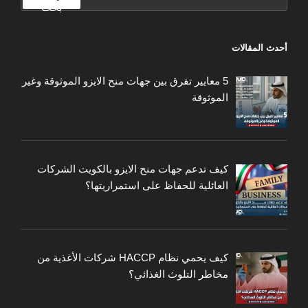
عن:
بحث
أحدث المقالات
5 معايير تفرق بين جهات منح الايزو الموثوقة وغير
الموثوقة
كيف تدعم جهات منح الايزو بالكويت الشركات
العائلية للحفاظ على استمراريتها؟
كيف يحمي نظام HACCP شركات الأغذية من
مخاطر التلوث الغذائي؟