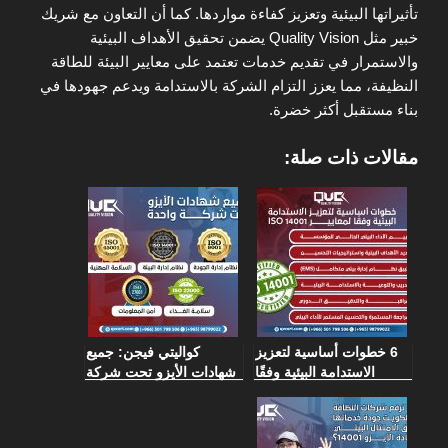
تأثيراتها البيئية وتعزيز كفاءة مواردها. كما أن التعاون مع شريك
خبير مثل Quality Vision يضمن تحقيق الأهداف البيئية
والاستمرار في تقديم خدمات تعتمد على معايير البيئة للطاقة
النظيفة، مما يعزز التزام الشركة بالاستدامة ويدعم جهودها في
بناء مستقبل أكثر خضرة.
مقالات ذات صلة:
6 خطوات أساسية لتعزيز
كواليتي فيجن: جميع
الاستدامة البيئية وفقًا
شهادات الأيزو تحت شركة
لمعايير ISO 14001
واحدة