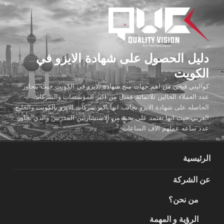
لتجاوز
لى
لمحتوى
دليل الحصول على شهادة الايزو في
الكويت
كواليتي فيجن من اهم جهات منح شهادة الايزو في الكويت حيث يتجاوز
عدد العملاء الحالين ثلاثمائة عميل من اكبر المؤسسات والشركات
الحاصله على شهادة الايزو بجانب انها اكبر شركات الايزو بالكويت والخليج
العربي حيث انها تعتمد على نخبة من الاستشاريين المدربين والذي تجاوز
عدد ساعه عملهم الاف الساعات
الرئيسية
عن الشركة
من نحن؟
الرؤية و المهمة