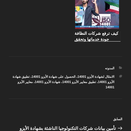
كيف ترفع شركات النظافة
جودة خدماتها وتحقق
الامتثال البيئي بشهادة
الأيزو 14001
التصنيفات
المدونه
الوسوم
الامتثال لشهادة الأيزو 14001
،
الحصول على شهادة الأيزو 14001
،
تطبيق شهادة
الأيزو 14001
،
تطبيق معايير الأيزو 14001
،
شهادة الأيزو 14001
،
معايير الأيزو
14001
تصفّح
المقالة
السابق
المقالات
السابقة
تأمين بيانات شركات التكنولوجيا الناشئة بشهادة الأيزو