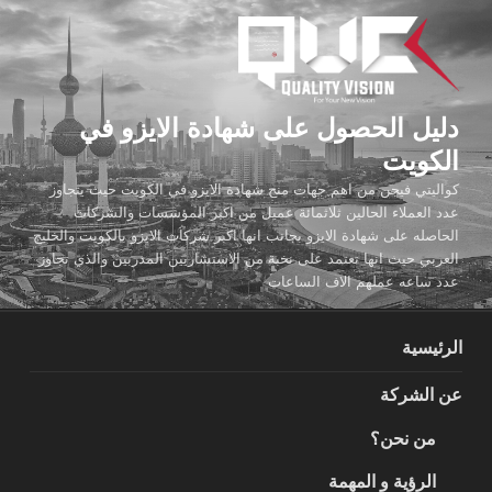
لتجاوز
لى
لمحتوى
دليل الحصول على شهادة الايزو في
الكويت
كواليتي فيجن من اهم جهات منح شهادة الايزو في الكويت حيث يتجاوز
عدد العملاء الحالين ثلاثمائة عميل من اكبر المؤسسات والشركات
الحاصله على شهادة الايزو بجانب انها اكبر شركات الايزو بالكويت والخليج
العربي حيث انها تعتمد على نخبة من الاستشاريين المدربين والذي تجاوز
عدد ساعه عملهم الاف الساعات
الرئيسية
عن الشركة
من نحن؟
الرؤية و المهمة