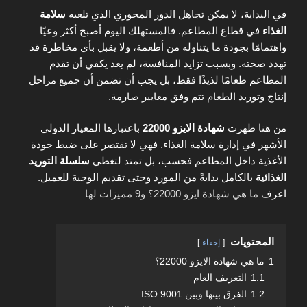
في البداية، لا يمكن تجاهل الدور المحوري الذي تلعبه
سلامة
الغذاء
في قطاع المطاعم. فالمستهلك اليوم أصبح أكثر وعيًا
واهتمامًا بجودة ما يتناوله من أطعمة، ولا يقبل بأي مخاطرة قد
تهدد صحته. وبسبب تزايد المنافسة، لم يعد يكفي أن تقدم
المطاعم طعامًا لذيذًا فقط، بل يجب أن تضمن أن جميع مراحل
إنتاج وتوريد الطعام تتم وفق معايير صارمة.
من هنا ظهرت
شهادة الايزو 22000
باعتبارها المعيار الدولي
الأشهر في إدارة سلامة الغذاء. فهي لا تقتصر على ضبط جودة
الأغذية داخل المطاعم فحسب، بل تمتد لتغطي
سلسلة التوريد
الغذائية
بالكامل بدايةً من المورد وحتى تقديم الوجبة للعميل.
اعرف
ما هي شهادة ايزو 22000؟ و9 مميزات لها
المحتويات
إخفاء
1
ما هي شهادة الايزو 22000؟
1.1
التعريف العام
1.2
الفرق بينها وبين ISO 9001