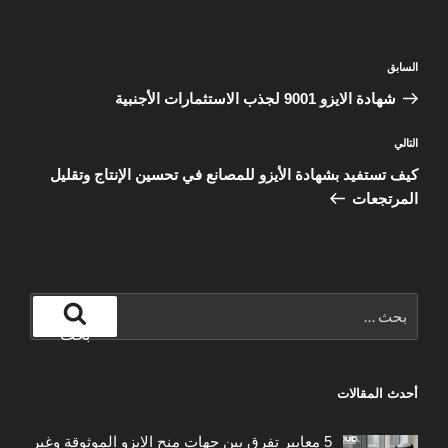
تصفّح
المقالة
السابق
المقالات
السابقة
شهادة الايزو 9001 لجذب الاستثمارات الأجنبية
المقالة
التالي
التالية
كيف تستفيد بشهادة الأيزو للمصانع في تحسين الإنتاج وتقليل
المرتجعات
البحث
عن:
بحث
أحدث المقالات
5 معايير تفرق بين جهات منح الايزو الموثوقة وغير