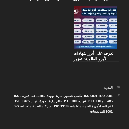
بجودة واحترافية
الأيزو: كيف تحسن تصنيف
شركتك؟
تعرف على أبرز شهادات
الأيزو العالمية: تعزيز
الجودة والتنافسية في
المؤسسات
التصنيفات
المدونه
الوسوم
ISO 9001 الأفضل لتحسين إدارة الجودة
،
ISO 9001
،
SO 13485
،
تعريف ISO
13485 وISO 9001
،
شهادة ISO 9001 لنظام إدارة الجودة
،
فوائد ISO 13485
لشركات الأجهزة الطبية
،
متطلبات ISO 13485 للشركات الطبية
،
متطلبات ISO
9001 للمؤسسات