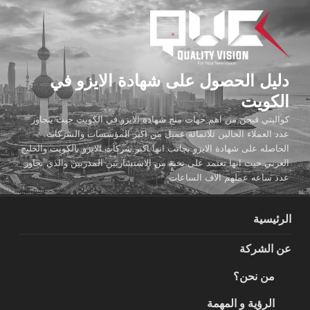
لتجاوز
لى
لمحتوى
دليل الحصول على شهادة الايزو في
الكويت
كواليتي فيجن من اهم جهات منح شهادة الايزو في الكويت حيث يتجاوز
عدد العملاء الحالين ثلاثمائة عميل من اكبر المؤسسات والشركات
الحاصله على شهادة الايزو بجانب انها اكبر شركات الايزو بالكويت والخليج
العربي حيث انها تعتمد على نخبة من الاستشاريين المدربين والذي تجاوز
عدد ساعه عملهم الاف الساعات
الرئيسية
عن الشركة
من نحن؟
الرؤية و المهمة