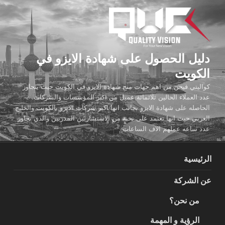
لتجاوز
لى
لمحتوى
دليل الحصول على شهادة الايزو في
الكويت
كواليتي فيجن من اهم جهات منح شهادة الايزو في الكويت حيث يتجاوز
عدد العملاء الحالين ثلاثمائة عميل من اكبر المؤسسات والشركات
الحاصله على شهادة الايزو بجانب انها اكبر شركات الايزو بالكويت والخليج
العربي حيث انها تعتمد على نخبة من الاستشاريين المدربين والذي تجاوز
عدد ساعه عملهم الاف الساعات
الرئيسية
عن الشركة
من نحن؟
الرؤية و المهمة