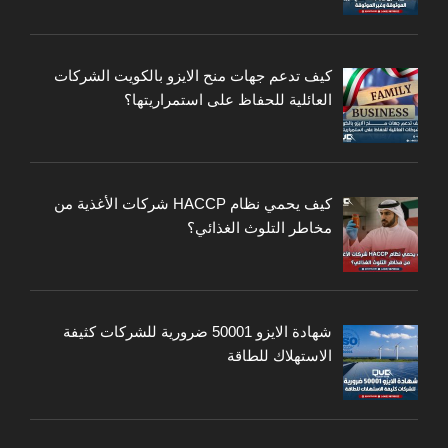
كيف تدعم جهات منح الايزو بالكويت الشركات
العائلية للحفاظ على استمراريتها؟
كيف يحمي نظام HACCP شركات الأغذية من
مخاطر التلوث الغذائي؟
شهادة الايزو 50001 ضرورية للشركات كثيفة
الاستهلاك للطاقة