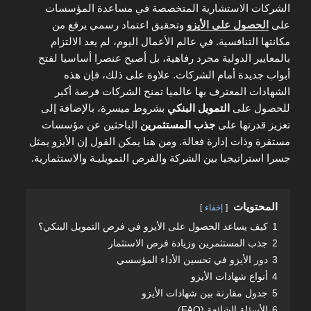
الشركات الاستشارية المتخصصة في مساعدة المؤسسات
على
الحصول على الأيزو
وتحقيق اعتماد رسمي يرفع من
مكانتها التنافسية. في عالم الأعمال اليوم، لم يعد الالتزام
بالمعايير الدولية مجرد رفاهية، بل أصبح عنصرا أساسيا لفتح
أبواب جديدة أمام الشركات. علاوة على ذلك، فإن هذه
الشهادات المعترف بها عالميا تمنح الشركات فرصة أكبر
للحصول على
التمويل البنكي
بشروط ميسرة، بالإضافة إلى
تعزيز قدرتها على
جذب المستثمرين
الباحثين عن مؤسسات
مستقرة وذات إدارة فعالة. ومن هنا يمكن القول إن الأيزو يمثل
جسرا استراتيجيا بين الشركة والفرص التمويليـة والاستثمارية.
المحتويات
إخفاء
1
كيف يساعد الحصول على الأيزو في فرص التمويل البنكي؟
2
جذب المستثمرين وزيادة فرص الاستثمار
3
دور الأيزو في تحسين الأداء المؤسسي
4
أنواع شهادات الأيزو
5
جدول مقارنة بين شهادات الأيزو
6
الأسئلة الشائعة (FAQ)