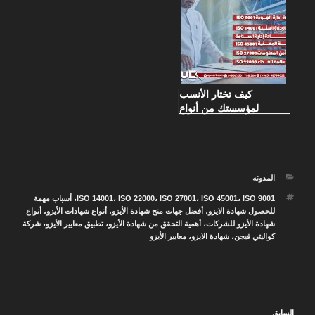
كيف تختار الأنسب
لمؤسستك من أنواع
شهادات الأيزو المختلفة؟
التصنيفات
المدونه
الوسوم
ISO 9001
،
ISO 45001
،
ISO 27001
،
ISO 22000
،
ISO 14001
،
أسباب مهمة
للحصول شهادة الايزو
،
أفضل جهات منح شهادة الأيزو
،
أنواع شهادات الأيزو
،
أنواع
شهادة الأيزو للشركات
،
أهمية التحقق من شهادة الأيزو
،
تطبيق معايير الأيزو
،
شركة
كواليتي فيجن
،
شهادة الايزو
،
معايير الأيزو
تصفّح
المقالة
السابق