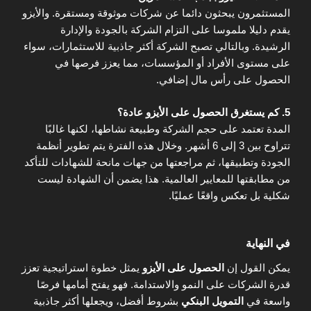
المستثمرون يبحثون دائما عن شركات موثوقة ومستقرة. والأيزو
يقدم دليلا ملموسا على التزام الشركة بالجودة والإدارة
الرشيدة. وبالتالي تصبح الشركة أكثر جاذبية للاستثمارات، سواء
على مستوى الأفراد أو المؤسسات، مما يعزز فرصها في
الحصول على رأس مال إضافي.
5. كم يستغرق الحصول على الأيزو عادة؟
المدة تعتمد على حجم الشركة وطبيعة نشاطها، لكنها غالبًا
تتراوح بين 3 إلى 6 أشهر. وخلال هذه الفترة يتم تطوير أنظمة
الجودة وتطبيقها، ثم مراجعتها من جهات مانحة للشهادات للتأكد
من مطابقتها للمعايير العالمية. هذا يضمن أن الشهادة ليست
شكلية بل تعكس واقعًا عمليًا.
في النهاية
يمكن القول إن
الحصول على الأيزو
يمثل خطوة استراتيجية تعزز
قدرة الشركات على النمو والاستدامة. فهو يفتح أمامها فرصًا
واسعة في
التمويل البنكي
بشروط أفضل، ويجعلها أكثر جاذبية