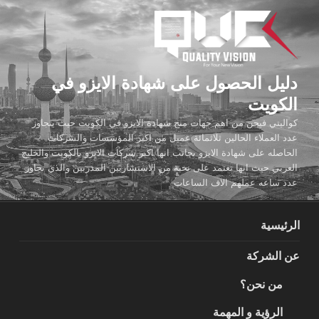
لتجاوز
لى
لمحتوى
دليل الحصول على شهادة الايزو في
الكويت
كواليتي فيجن من اهم جهات منح شهادة الايزو في الكويت حيث يتجاوز
عدد العملاء الحالين ثلاثمائة عميل من اكبر المؤسسات والشركات
الحاصله على شهادة الايزو بجانب انها اكبر شركات الايزو بالكويت والخليج
العربي حيث انها تعتمد على نخبة من الاستشاريين المدربين والذي تجاوز
عدد ساعه عملهم الاف الساعات
الرئيسية
عن الشركة
من نحن؟
الرؤية و المهمة