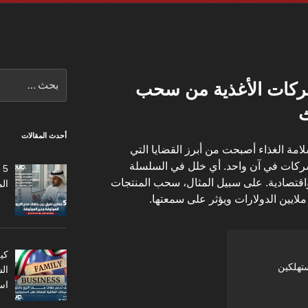
البحث
2 تحمي شركات الأغذية من سحب
عن:
ث
أحدث المقالات
امة الغذاء
أصبحت من أبرز القضايا التي
ركات في آن واحد. أي خلل في السلسلة
5
واقتصادية. على سبيل المثال، سحب المنتجات
ال
لايين الدولارات ويؤثر على سمعتها.
كي
تهلكين
ال
اس