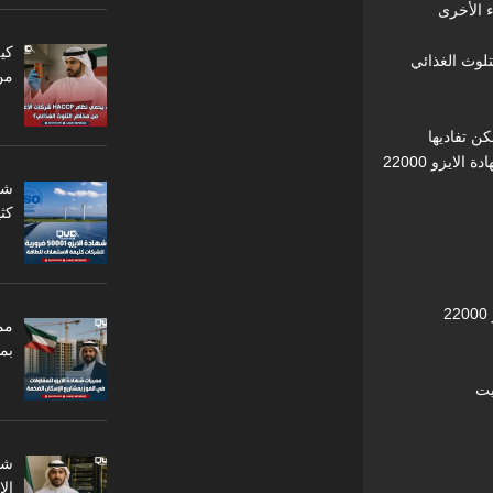
ء الأخرى
من
ن تفاديها
لايزو 22000
كثي
مم
بم
يت
ال