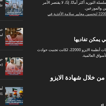
أه
 التوريد أكثر أمانًا. إذًا، لا يقتصر الأمر
عل
ن والموزعين.
استخدام شهادة الأيزو 22000 لتحسين معايير سلامة الأغذية في
لم
 يمكن تفاديها
توضيحًا لذلك، لو طبقت بعض الشركات أنظمة الايزو 22000، لكانت تجنبت حوادث
واق العالمية.
جه
(ص
من خلال شهادة الايزو
أهم
45001