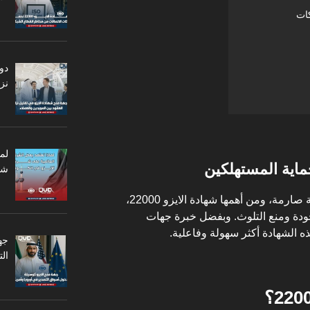
دو
نزا
لم
اية المستهلكين
شر
ية صارمة، ومن أهمها
شهادة الايزو 22000
،
ودة ومنع التلوث. وبفضل خبرة جهات
ه الشهادة أكثر سهولة وفاعلية.
جه
ال