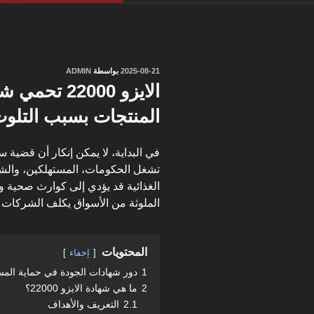
نُشر
2025-08-21
بواسطة
ADMIN
في
الايزو 2000
المنتجات بسبب التلو
في البداية، لا يمكن إنكار أن قضية
سل
تشغل الحكومات، المستهلكين، والش
الغذائية قد يؤدي إلى كوارث صحية 
الملوثة من الأسواق يكلف الشركات م
المحتويات
إخفاء
1
دور شهادات الجودة في حماية المس
2
ما هي شهادة الايزو 22000؟
2.1
التعريف والأهداف