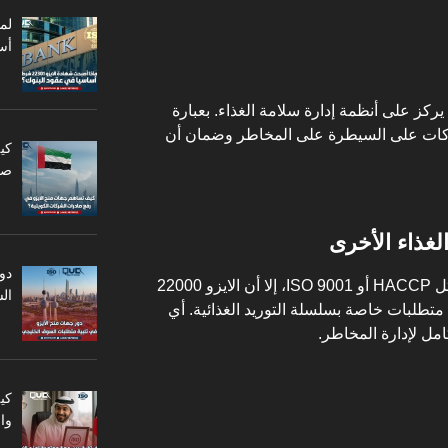
أس
إدارة سلامة الغذاء
. بعبارة
ات على السيطرة على المخاطر وضمان أن
كي
صا
لغذاء الأخرى
دو
في حين أن هناك شهادات متعددة مثل HACCP أو ISO 9001، إلا أن الايزو 22000
ال
طلبات خاصة بسلسلة التوريد الغذائية. أي
مل لإدارة المخاطر.
كي
وا