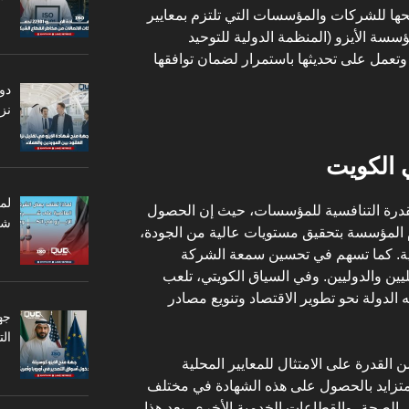
نحها للشركات والمؤسسات التي تلتزم بمعايير
سسة الأيزو (المنظمة الدولية للتوحيد
وتعمل على تحديثها باستمرار لضمان توافقها
دو
نزا
 الكويت
لم
القدرة التنافسية للمؤسسات، حيث إن الحصول
شر
 المؤسسة بتحقيق مستويات عالية من الجودة،
تاجية. كما تسهم في تحسين سمعة الشركة
يين والدوليين. وفي السياق الكويتي، تلعب
ه الدولة نحو تطوير الاقتصاد وتنويع مصادر
جه
ال
 القدرة على الامتثال للمعايير المحلية
 متزايد بالحصول على هذه الشهادة في مختلف
، الصحة، والقطاعات الخدمية الأخرى. يعد هذا