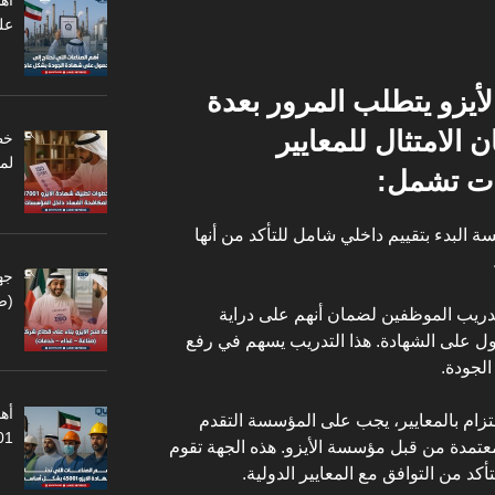
أه
عل
يزو يتطلب المرور بعدة
لامتثال للمعايير
لم
ات تشمل:
ة البدء بتقييم داخلي شامل للتأكد من أنها
جه
(ص
دريب الموظفين لضمان أنهم على دراية
ول على الشهادة. هذا التدريب يسهم في رفع
الجودة.
أهم
لالتزام بالمعايير، يجب على المؤسسة التقدم
45001
معتمدة من قبل مؤسسة الأيزو. هذه الجهة تقوم
كد من التوافق مع المعايير الدولية.