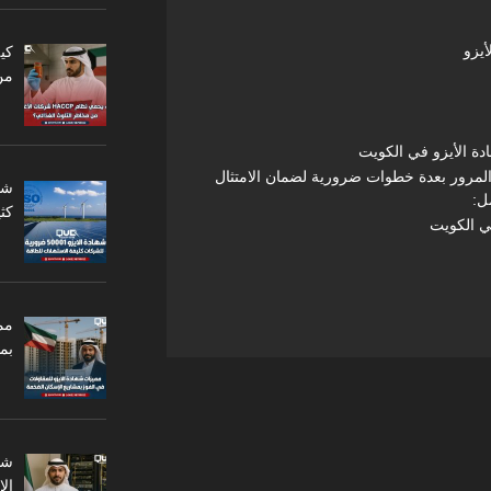
أيزو
من
ة الأيزو في الكويت
لمرور بعدة خطوات ضرورية لضمان الامتثال
ل:
كثي
في الكويت
مم
بم
ال