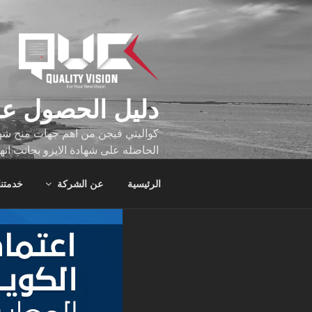
لتجاوز
لى
لمحتوى
دليل الحصول عل
كواليتي فيجن من اهم جهات منح شهاد
الحاصله على شهادة الايزو بجانب انه
تجاوز عدد ساعه عملهم الاف الساع
الرئيسية
عن الشركة
خدمتنا