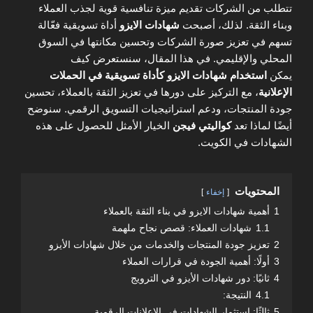
تتطلب من الشركات تقديم ميزة تنافسية قوية لجذب العملاء
وبناء الثقة. لذلك، أصبحت
شهادات الايزو
أداة تسويقية فعّالة
تسهم في تعزيز صورة الشركات وتحسين مكانتها في السوق
المحلي والإقليمي. في هذا المقال، سنستعرض كيف
يمكن
استخدام شهادات الايزو كأداة تسويقية في الحملات
الإعلانية
، مع التركيز على دورها في تعزيز الثقة بالعملاء، تحسين
جودة المنتجات، ودعم استراتيجيات التسويق الرقمي. سنوضح
أيضًا لماذا تعد
كواليتي فيجن
الخيار الأمثل للحصول على هذه
الشهادات في الكويت.
المحتويات
إخفاء
1
أهمية شهادات الايزو في بناء الثقة بالعملاء
1.1
شهادات العملاء: قصص نجاح ملهمة
2
تعزيز جودة المنتجات والخدمات من خلال شهادات الأيزو
3
أولًا: أهمية الجودة في قرارات العملاء
4
ثانيًا: دور شهادات الأيزو في الترويج
4.1
النتيجة:
5
ثالثًا: استثمار الشهادات في الإعلانات الرقمية