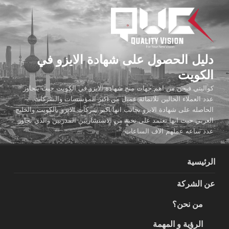
لتجاوز
لى
لمحتوى
دليل الحصول على شهادة الايزو في
الكويت
كواليتي فيجن من اهم جهات منح شهادة الايزو في الكويت حيث يتجاوز
عدد العملاء الحالين ثلاثمائة عميل من اكبر المؤسسات والشركات
الحاصله على شهادة الايزو بجانب انها اكبر شركات الايزو بالكويت والخليج
العربي حيث انها تعتمد على نخبة من الاستشاريين المدربين والذي تجاوز
عدد ساعه عملهم الاف الساعات
الرئيسية
عن الشركة
من نحن؟
الرؤية و المهمة