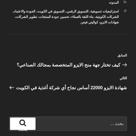
التصنيفات
المدونه
الوسوم
استراتيجيات تسويقية
،
التسويق الرقمي
،
التسويق في الكويت
،
الجودة والاعتماد
،
الشركات الكويتية
،
بناء الثقة بالعملاء
،
تحسين جودة المنتجات
،
تطوير الشركات
،
شهادات الايزو
،
كواليتي فيجن
تصفّح
المقالة
السابق
المقالات
السابقة
كيف تختار جهة منح الايزو المتخصصة بمجالك الصناعي؟
المقالة
التالي
التالية
شهادة الايزو 22000 أساس نجاح أي شركة أغذية في الكويت
البحث
عن:
بحث