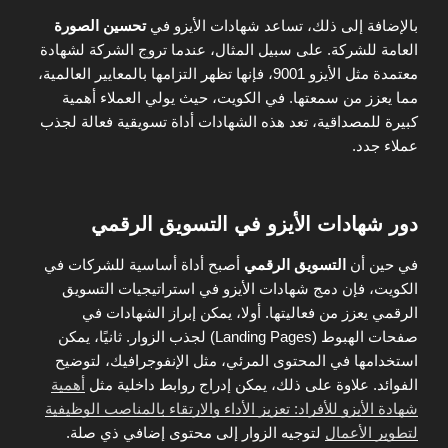
بالإضافة إلى ذلك، تساعد شهادات الأيزو في
تحسين الصورة
العامة للشركة. على سبيل المثال، عندما تروج الشركة لشهادة
معتمدة مثل الأيزو 9001، فإنها تظهر التزامها بالمعايير العالمية،
مما يعزز من سمعتها. في الكويت، حيث يولي العملاء أهمية
كبيرة للمصداقية، تعد هذه الشهادات أداة تسويقية فعالة لجذب
عملاء جدد.
دور شهادات الأيزو في التسويق الرقمي
في حين أن
التسويق الرقمي
أصبح أداة أساسية للشركات في
الكويت، فإن دمج شهادات الأيزو في استراتيجيات التسويق
الرقمي يعزز من فعاليتها. أولا، يمكن إبراز الشهادات في
صفحات الهبوط (Landing Pages) لجذب الزوار. ثانيًا، يمكن
استخدامها في المحتوى المرئي، مثل الإنفوجرافيك، لتوضيح
الفوائد. علاوة على ذلك، يمكن إدراج روابط داخلية مثل
أهمية
شهادة الأيزو للأفراد: تعزيز الأداء والارتقاء بالمناصب الوظيفية
لتطوير الأعمال
لتوجيه الزوار إلى محتوى إضافي ذي صلة.