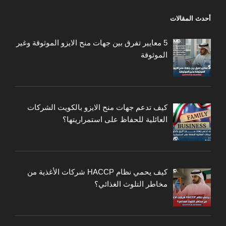
أحدث المقالات
5 معايير تفرق بين جهات منح الايزو الموثوقة وغير
الموثوقة
كيف تدعم جهات منح الايزو بالكويت الشركات
العائلية للحفاظ على استمراريتها؟
كيف يحمي نظام HACCP شركات الأغذية من
مخاطر التلوث الغذائي؟