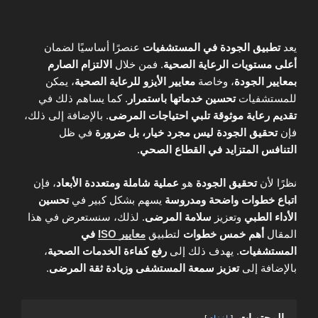
يعد
تطبيق الجودة في المستشفيات
عنصرًا أساسيًا لضمان
أعلى مستويات الرعاية الصحية
. فمن خلال
الالتزام الصارم
بمعايير الجودة
، وخاصة
معايير الأيزو للرعاية الصحية
، يمكن
للمستشفيات
تحسين خدماتها باستمرار
. كما يساهم ذلك في
تقديم رعاية موثوقة تلبي احتياجات المرضى
. بالإضافة إلى ذلك،
فإن
تحقيق الجودة ليس مجرد خيار، بل ضرورة
في ظل
التنافس المتزايد في القطاع الصحي
.
نظرًا لأن
تحقيق الجودة
هو
عملية شاملة ومتعددة الأبعاد
، فإن
اتباع خطوات واضحة ومدروسة
يسهم بشكل كبير في
تحسين
الأداء الطبي
وتعزيز
سلامة المرضى
. لذلك، سنستعرض في هذا
المقال
أهم خمس خطوات
لتطبيق
معايير ISO
في
المستشفيات
. يهدف ذلك إلى
رفع كفاءة الخدمات الصحية
،
بالإضافة إلى
تعزيز سمعة المستشفى وزيادة ثقة المرضى
.
المحتويات