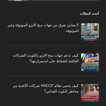
أحدث المقالات
5 معايير تفرق بين جهات منح الايزو الموثوقة وغير
الموثوقة
كيف تدعم جهات منح الايزو بالكويت الشركات
العائلية للحفاظ على استمراريتها؟
كيف يحمي نظام HACCP شركات الأغذية من
مخاطر التلوث الغذائي؟