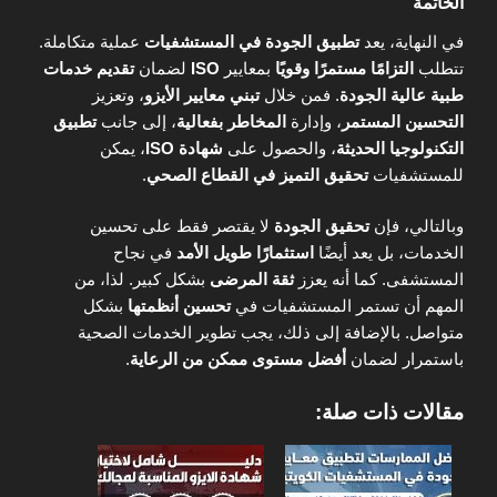
الخاتمة
في النهاية، يعد
تطبيق الجودة في المستشفيات
عملية متكاملة.
تتطلب
التزامًا مستمرًا وقويًا
بمعايير
ISO
لضمان
تقديم خدمات
طبية عالية الجودة
. فمن خلال
تبني معايير الأيزو
، وتعزيز
التحسين المستمر
، وإدارة
المخاطر بفعالية
، إلى جانب
تطبيق
التكنولوجيا الحديثة
، والحصول على
شهادة ISO
، يمكن
للمستشفيات
تحقيق التميز في القطاع الصحي
.
وبالتالي، فإن
تحقيق الجودة
لا يقتصر فقط على تحسين
الخدمات، بل يعد أيضًا
استثمارًا طويل الأمد
في نجاح
المستشفى. كما أنه يعزز
ثقة المرضى
بشكل كبير. لذا، من
المهم أن تستمر المستشفيات في
تحسين أنظمتها
بشكل
متواصل. بالإضافة إلى ذلك، يجب تطوير الخدمات الصحية
باستمرار لضمان
أفضل مستوى ممكن من الرعاية
.
مقالات ذات صلة: