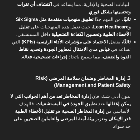
البيانات الصحية والإدارية، مما يساعد في
اكتشاف أي ثغرات
وتحسينها بشكل فوري
.
ثانيًا،
من المهم جدًا
تطبيق منهجيات متقدمة مثل Six Sigma
وLean Healthcare
، حيث تعمل هذه المنهجيات على
تقليل
الأخطاء الطبية وتحسين الكفاءة التشغيلية
داخل المستشفى.
ثالثًا،
يفضل
الاعتماد على مؤشرات الأداء الرئيسية (KPIs)
التي
تساعد في
قياس مدى الامتثال لمعايير الجودة وتحديد نقاط
القوة والضعف
، مما يسمح باتخاذ
إجراءات تصحيحية فعالة
.
3. إدارة المخاطر وضمان سلامة المرضى (Risk
Management and Patient Safety)
بدون أدنى شك، فإن
إدارة المخاطر تعد من أهم الجوانب التي لا
يمكن إغفالها
عند
تطبيق الجودة في المستشفيات
. فالهدف
الأساسي من
إدارة المخاطر الصحية
هو
تقليل الأخطاء الطبية
قدر الإمكان
وتعزيز
بيئة آمنة للمرضى والعاملين الصحيين
على
حد سواء.