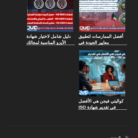
أفضل الممارسات لتطبيق
دليل شامل لاختيار شهادة
معايير الجودة في
الأيزو المناسبة لمجالك
المستشفيات الكويتية
كواليتي فيجن هي الأفضل
في تقديم شهادة ISO
31000 لإدارة المخاطر
التصنيفات
المدونه