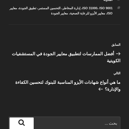
الوسوم
ISO 9001
،
ISO 31000
،
إدارة المخاطر
،
التحسين المستمر
،
تطبيق الجودة
،
معايير
ISO
،
معايير الأيزو للرعاية الصحية
،
معايير الجودة
تصفّح
المقالة
السابق
المقالات
السابقة
أفضل الممارسات لتطبيق معايير الجودة في المستشفيات
الكويتية
المقالة
التالي
التالية
ما هي أنواع شهادات الأيزو المناسبة للبنوك لتحسين الكفاءة
والإدارة؟
البحث
عن:
بحث