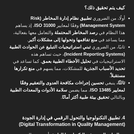
كيف يتم تحقيق ذلك؟
أولًا، من الضروري
تطبيق نظام إدارة المخاطر (Risk
Management System)
وفقًا لمعايير
ISO 31000
، إذ يساهم
هذا النظام في
رصد المخاطر المحتملة
والتعامل معها بفعالية،
مما يساعد في
منع تفاقمها وتحولها إلى مشكلات أكبر
.
ثانيًا، من الضروري
تبني استراتيجيات التبليغ عن الحوادث الطبية
(Incident Reporting Systems)
، حيث تساهم هذه
الاستراتيجيات في
تحليل الأخطاء الطبية بعمق
. كما تساعد في
تحديد الأسباب الجذرية
للمشكلات، مما يسهم في
منع تكرارها
مستقبلاً
.
ثالثًا،
ينبغي
تحسين إجراءات مكافحة العدوى والتعقيم وفقًا
لمعايير ISO 13485
، مما يضمن
سلامة الأدوات والمعدات الطبية
وبالتالي
تحقيق بيئة طبية أكثر أمانًا
.
4. تطبيق التكنولوجيا والتحول الرقمي في إدارة الجودة
(Digital Transformation in Quality Management)