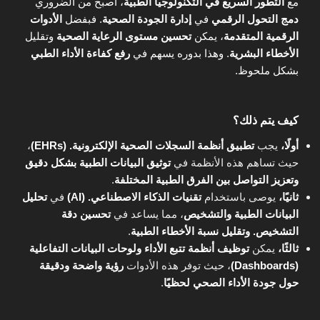
مع
التطور السريع في التكنولوجيا الطبية
، أصبح من الضروري
دمج التحول الرقمي
في
إدارة الجودة الصحية
. فبفضل
الأدوات
الرقمية المتقدمة
، يمكن
تحسين مستوى الرعاية الصحية
وتقليل
الأخطاء البشرية
. وهذا بدوره يسهم في
رفع كفاءة الأداء الطبي
بشكل ملحوظ.
كيف يتم ذلك؟
أولًا،
يجب
تطبيق أنظمة السجلات الصحية الإلكترونية. (EHRs)
،
حيث تساهم هذه الأنظمة في
توثيق البيانات الطبية بشكل دقيق
وتعزيز التواصل بين الفرق الطبية المختلفة
.
ثانيًا،
يوصى باستخدام
تقنيات الذكاء الاصطناعي. (AI)
في
تحليل
البيانات الطبية والتشخيص
، مما يساعد في
تحسين دقة
التشخيص. وتقليل نسبة الأخطاء الطبية
.
ثالثًا،
يمكن
توظيف أنظمة تتبع الأداء ولوحات البيانات التفاعلية
(Dashboards)
، حيث توفر هذه الأدوات
رؤية واضحة ودقيقة
حول جودة الأداء الصحي لحظيًا
.