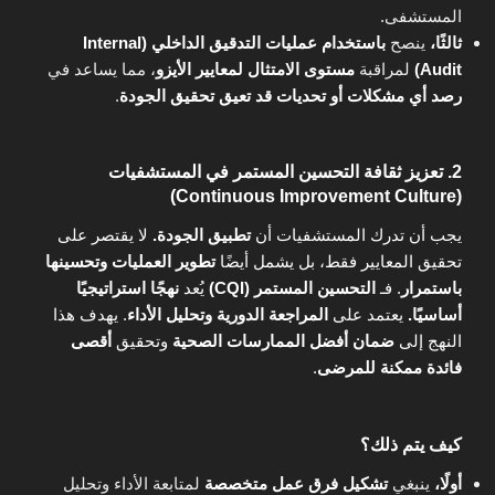
المستشفى.
ثالثًا،
ينصح
باستخدام عمليات التدقيق الداخلي (Internal
Audit)
لمراقبة
مستوى الامتثال لمعايير الأيزو
، مما يساعد في
رصد أي مشكلات أو تحديات قد تعيق تحقيق الجودة
.
2. تعزيز ثقافة التحسين المستمر في المستشفيات
(Continuous Improvement Culture)
يجب أن تدرك المستشفيات أن
تطبيق الجودة.
لا يقتصر على
تحقيق المعايير فقط، بل يشمل أيضًا
تطوير العمليات وتحسينها
باستمرار
. فـ
التحسين المستمر (CQI)
يُعد
نهجًا استراتيجيًا
أساسيًا.
يعتمد على
المراجعة الدورية وتحليل الأداء
. يهدف هذا
النهج إلى
ضمان أفضل الممارسات الصحية
وتحقيق
أقصى
فائدة ممكنة للمرضى
.
كيف يتم ذلك؟
أولًا،
ينبغي
تشكيل فرق عمل متخصصة
لمتابعة الأداء وتحليل