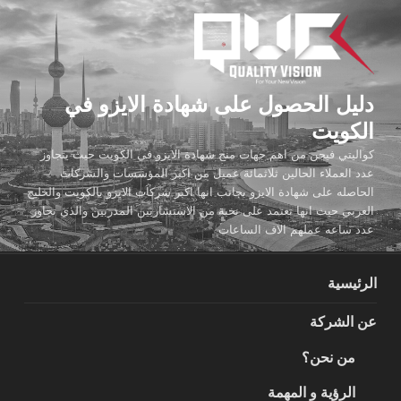
لتجاوز
لى
لمحتوى
دليل الحصول على شهادة الايزو في
الكويت
كواليتي فيجن من اهم جهات منح شهادة الايزو في الكويت حيث يتجاوز
عدد العملاء الحالين ثلاثمائة عميل من اكبر المؤسسات والشركات
الحاصله على شهادة الايزو بجانب انها اكبر شركات الايزو بالكويت والخليج
العربي حيث انها تعتمد على نخبة من الاستشاريين المدربين والذي تجاوز
عدد ساعه عملهم الاف الساعات
الرئيسية
عن الشركة
من نحن؟
الرؤية و المهمة