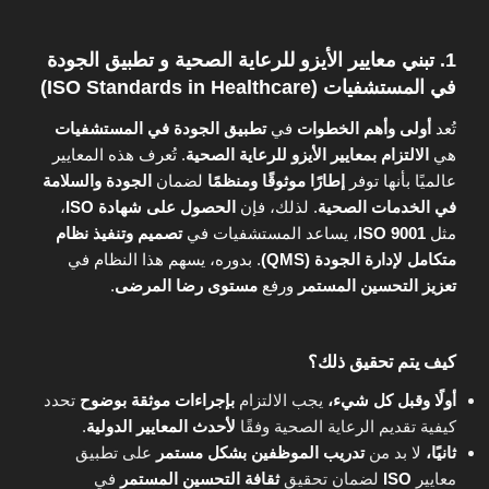
1. تبني معايير الأيزو للرعاية الصحية و تطبيق الجودة
في المستشفيات (ISO Standards in Healthcare)
تُعد
أولى وأهم الخطوات
في
تطبيق الجودة في المستشفيات
هي
الالتزام بمعايير الأيزو للرعاية الصحية
. تُعرف هذه المعايير
عالميًا بأنها توفر
إطارًا موثوقًا ومنظمًا
لضمان
الجودة والسلامة
في الخدمات الصحية
. لذلك، فإن
الحصول على شهادة ISO
،
مثل
ISO 9001
، يساعد المستشفيات في
تصميم وتنفيذ نظام
متكامل لإدارة الجودة (QMS)
. بدوره، يسهم هذا النظام في
تعزيز التحسين المستمر
ورفع
مستوى رضا المرضى
.
كيف يتم تحقيق ذلك؟
أولًا وقبل كل شيء،
يجب الالتزام
بإجراءات موثقة بوضوح
تحدد
كيفية تقديم الرعاية الصحية وفقًا
لأحدث المعايير الدولية
.
ثانيًا،
لا بد من
تدريب الموظفين بشكل مستمر
على تطبيق
معايير
ISO
لضمان تحقيق
ثقافة التحسين المستمر
في