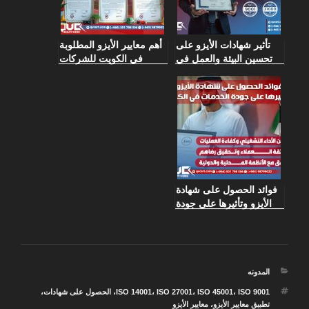
تأثير شهادات الأيزو على
أهم معايير الأيزو المطلوبة
تحسين البيئة والعمل في
في الكويت للشركات
الشركات الناشئة
والمؤسسات
فوائد الحصول على شهادة
الأيزو وتأثيرها على جودة
الخدمات في الكويت
التصنيفات
المدونه
الوسوم
ISO 9001
،
ISO 45001
،
ISO 27001
،
ISO 14001
،
الحصول على شهادات
،
تطبيق معايير الأيزو
،
معايير الأيزو