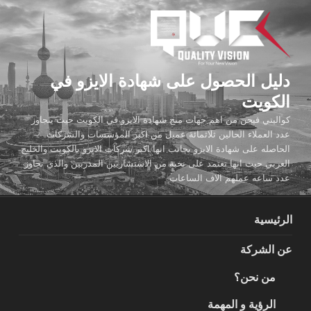
لتجاوز
لى
لمحتوى
دليل الحصول على شهادة الايزو في
الكويت
كواليتي فيجن من اهم جهات منح شهادة الايزو في الكويت حيث يتجاوز
عدد العملاء الحالين ثلاثمائة عميل من اكبر المؤسسات والشركات
الحاصله على شهادة الايزو بجانب انها اكبر شركات الايزو بالكويت والخليج
العربي حيث انها تعتمد على نخبة من الاستشاريين المدربين والذي تجاوز
عدد ساعه عملهم الاف الساعات
الرئيسية
عن الشركة
من نحن؟
الرؤية و المهمة