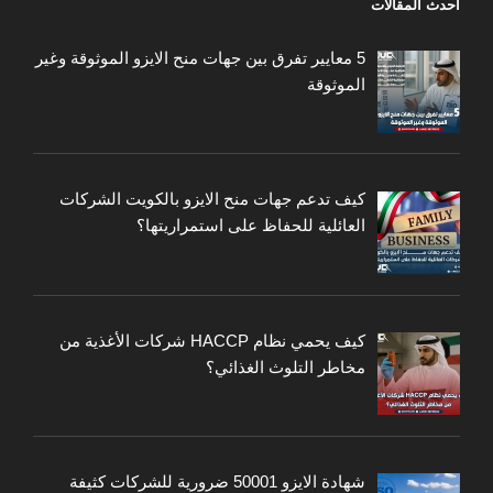
أحدث المقالات
5 معايير تفرق بين جهات منح الايزو الموثوقة وغير
الموثوقة
كيف تدعم جهات منح الايزو بالكويت الشركات
العائلية للحفاظ على استمراريتها؟
كيف يحمي نظام HACCP شركات الأغذية من
مخاطر التلوث الغذائي؟
شهادة الايزو 50001 ضرورية للشركات كثيفة