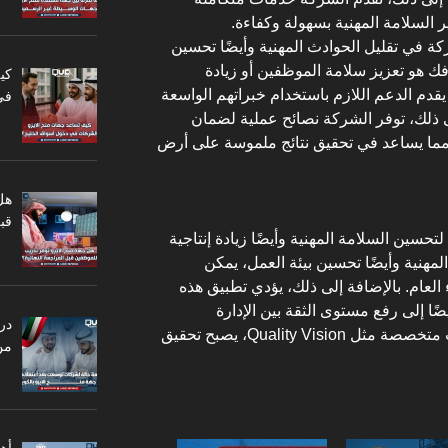
السلامة المهنية بسهولة وكفاءة.
 في تقليل الحوادث المهنية وأيضًا تحسين
ك هو تعزيز سلامة الموظفين أو زيادة
كي
لإنتاجية، فإن فريق Quality Vision يقدم الدعم اللازم باستخدام خبراتهم الواسعة
في
ى ذلك، توفر الشركة نصائح عملية لضمان
 مما يساعد في تحقيق نتائج ملموسة على أرض
هل
قبل
زو 45001 أداة فعّالة لتحسين السلامة المهنية وأيضًا زيادة إنتاجية
مهنية وأيضًا تحسين بيئة العمل، يمكن
العام. بالإضافة إلى ذلك، يؤدي تطبيق هذه
ًا إلى رفع مستوى الثقة بين الإدارة
در
والموظفين. ومن خلال دعم شركات متخصصة مثل Quality Vision، يصبح تحقيق
من