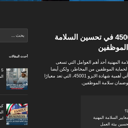
البحث
أهمية شهادة الايزو 45001 في تحسين السلامة
عن:
 الموظفين
أحدث المقالات
مة المهنية أحد أهم العوامل التي تسعى
حماية الموظفين من المخاطر، ولكن أيضا
5
لتعزيز إنتاجيتهم ورفع كفاءتهم. هنا تأتي أهمية شهادة الايزو 45001، التي تعد معيارًا
ال
ل وضمان سلامة الموظفين.
كي
ال
اس