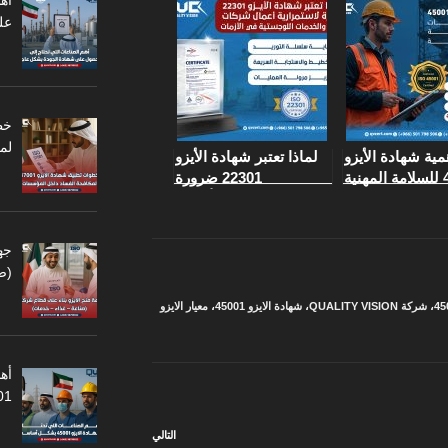
أه
عل
لم
مية شهادة الأيزو
لماذا تعتبر شهادة الأيزو
45001 للسلامة المهنية
22301 ضرورة
في مواقع البناء
لاستمرارية أعمال
المرتفعة
شركات النقل والخدمات
اللوجستية في الأزمات
جه
(ص
،
شركة QUALITY VISION
،
شهادة الايزو 45001
،
معيار الايزو
أهم
45001
التالي
المقالة