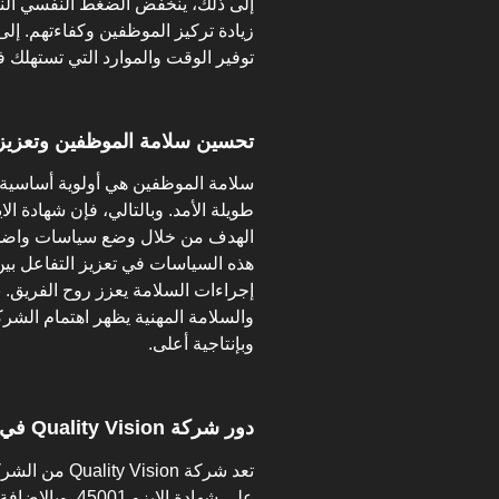
إلى ذلك، ينخفض الضغط النفسي النا
زيادة تركيز الموظفين وكفاءتهم. إلى
توفير الوقت والموارد التي تستهلك ف
تحسين سلامة الموظفين وتعزيز ا
سلامة الموظفين هي أولوية أساسية
الهدف من خلال وضع سياسات واضحة 
هذه السياسات في تعزيز التفاعل بي
إجراءات السلامة يعزز روح الفريق. با
والسلامة المهنية يظهر اهتمام الشر
وبإنتاجية أعلى.
دور شركة Quality Vision في دعم شهادة الايزو 45001
تعد شركة sion
على شهادة الايز