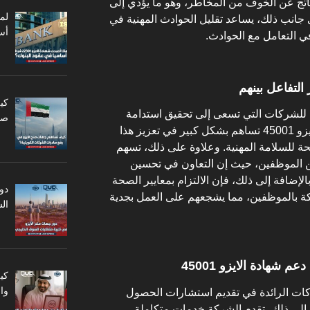
تج عن الخوف من المخاطر، وهو ما يؤدي إلى
 جانب ذلك، يساعد تقليل الحوادث المهنية في
أس
ي التعامل مع الحوادث.
لتفاعل بينهم
كي
 للشركات التي تسعى إلى تحقيق استدامة
صا
طويلة الأمد. وبالتالي، فإن شهادة الايزو 45001 تساهم بشكل كبير في تعزيز هذا
للسلامة المهنية. وعلاوة على ذلك، تسهم
ن الموظفين، حيث إن التعاون في تحسين
لإضافة إلى ذلك، فإن الالتزام بمعايير الصحة
دو
كة بالموظفين، مما يشجعهم على العمل بجدية
ال
كي
وا
Quality Vi من الشركات الرائدة في تقديم استشارات الحصول
و 45001. وبالإضافة إلى ذلك، تقدم الشركة خدمات متكاملة