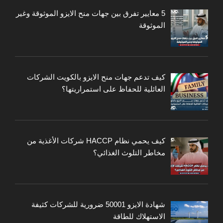
5 معايير تفرق بين جهات منح الايزو الموثوقة وغير
الموثوقة
كيف تدعم جهات منح الايزو بالكويت الشركات
العائلية للحفاظ على استمراريتها؟
كيف يحمي نظام HACCP شركات الأغذية من
مخاطر التلوث الغذائي؟
شهادة الايزو 50001 ضرورية للشركات كثيفة
الاستهلاك للطاقة