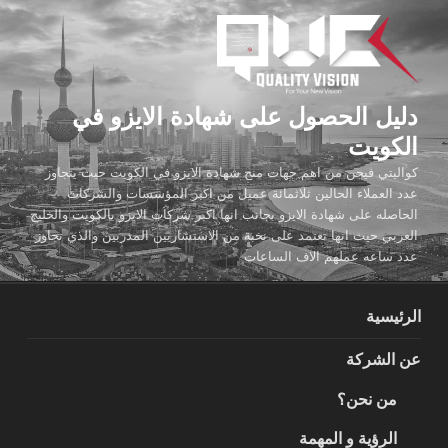
لتجاوز
لى
لمحتوى
دليل الحصول على شهادة الايزو في
الكويت
كواليتي فيجن من اهم جهات منح شهادة الايزو في الكويت حيث يتجاوز
عدد العملاء الحالين ثلاثمائة عميل من اكبر المؤسسات والشركات
الحاصله على شهادة الايزو بجانب انها اكبر شركات الايزو بالكويت والخليج
العربي حيث انها تعتمد على نخبة من الاستشاريين المدربين والذي تجاوز
عدد ساعه عملهم الاف الساعات
الرئيسية
عن الشركة
من نحن؟
الرؤية و المهمة