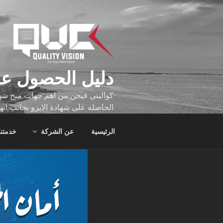
لتجاوز
لى
لمحتوى
دليل الحصول عل
كواليتي فيجن من اهم جهات منح شهاد
الحاصله على شهادة الايزو بجانب انه
تجاوز عدد ساعه عملهم الاف الساع
الرئيسية
عن الشركة
خدمتنا