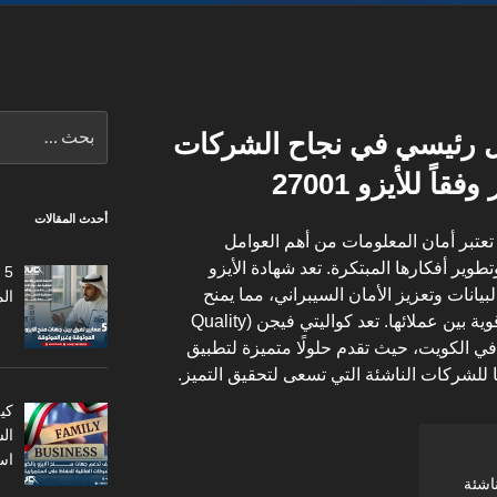
البحث
ل رئيسي في نجاح الشركات
عن:
اً للأيزو 27001
أحدث المقالات
تعتبر أمان المعلومات من أهم العوامل
وير أفكارها المبتكرة. تعد شهادة الأيزو
5
ة البيانات وتعزيز الأمان السيبراني، مما يمنح
ال
الشركات الثقة اللازمة لبناء سمعة قوية بين عملائها. تعد كواليتي فيجن (Quality
زو في الكويت، حيث تقدم حلولًا متميزة لتطبيق
يًا للشركات الناشئة التي تسعى لتحقيق التميز.
كي
ال
اس
اشئة