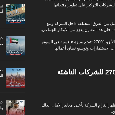
للشركات التركيز على تطوير منتجاتها
أس
صل بين الفرق المختلفة داخل الشركة ومع
، فإن هذا التعاون يعزز من الابتكار الجماعي.
كي
الشركات الناشئة التي تمتلك شهادة الأيزو 27001 تتمتع بميزة تنافسية في السوق.
صا
ب الاستثمارات وتوسيع نطاق أعمالها.
دو
ال
كي
صول على شهادة الأيزو 27001 يظهر التزام الشركة بأعلى معايير الأمان. لذلك،
وا
ن.