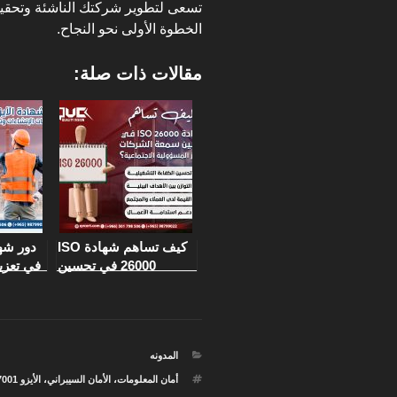
تسعى لتطوير شركتك الناشئة وتحقيق 
الخطوة الأولى نحو النجاح.
مقالات ذات صلة:
كيف تساهم شهادة ISO
26000 في تحسين
في تعزي
سمعة الشركات وتعزيز
ش
المسؤولية الاجتماعية؟
التصنيفات
المدونه
الوسوم
أمان المعلومات
،
الأمان السيبراني
،
الأيزو 27001