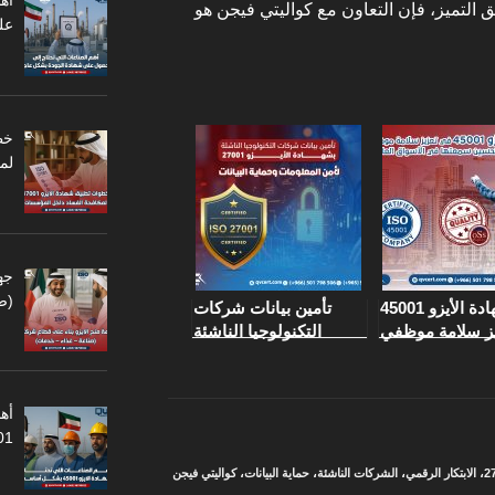
أه
التميز، فإن التعاون مع كواليتي فيجن هو
عل
لم
جه
(ص
دور شهادة الأيزو 45001
تأمين بيانات شركات
ز سلامة موظفي
التكنولوجيا الناشئة
ركات الإنشاءات
بشهادة الأيزو 27001
وتحسين سمعتها
لأمن المعلومات
أهم
45001
،
الابتكار الرقمي
،
الشركات الناشئة
،
حماية البيانات
،
كواليتي فيجن