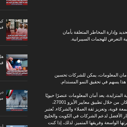
كي
في
ديد وإدارة المخاطر المتعلقة بأمان
لية التعرض للهجمات السيبرانية.
هل
قبل
بأمان المعلومات، يمكن للشركات تحسين
ن هذا يسهم في تحقيق النمو المستدام.
در
المتزايدة، يعد أمان المعلومات عنصرًا حيويًا
من
لنجاح الشركات الناشئة وتطوير الابتكار. من خلال تطبيق معايير الأيزو 27001،
عة قوية، وتعزيز ثقة العملاء والشركاء. تُعتبر
فيجن (Quality Vision) الخيار الأفضل لدعم الشركات في الكويت والخليج
ها الواسعة وفريقها المتميز. لذلك، إذا كنت