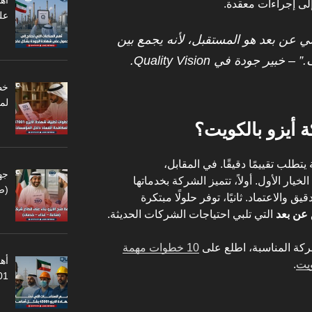
أه
لى إجراءات معقدة.
عل
خلي عن بعد هو المستقبل، لأنه يجمع بين
ر جودة في Quality Vision.
لم
 أيزو بالكويت؟
يتطلب تقييمًا دقيقًا. في المقابل،
جه
خيار الأول. أولاً، تتميز الشركة بخدماتها
(ص
 والاعتماد. ثانيًا، توفر حلولًا مبتكرة
 عن بعد
التي تلبي احتياجات الشركات الحديثة.
ركة المناسبة، اطلع على
10 خطوات مهمة
أهم
ويت
.
45001