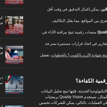
اين
، يمكن إكمال التدقيق في وقت أقل
كي
لفرق بين المواقع، مما يقلل التكاليف
في
Quali
منصات رقمية تتيح مراقبة الأداء في
تقارير في اتخاذ قرارات مستنيرة بسرعة.
هل
قبل
نح شهادة الأيزو بالكويت؟ بالخطوات
، تفضل
در
قمية الكفاءة؟
من
تكنولوجيا الحديثة، فإنها تتيح تحليل البيانات
بشكل أسرع وأكثر دقة. على سبيل المثال، تستخدم Quality Vision برمجيات
 في العمليات. بالتالي، يمكن للشركات تحسين