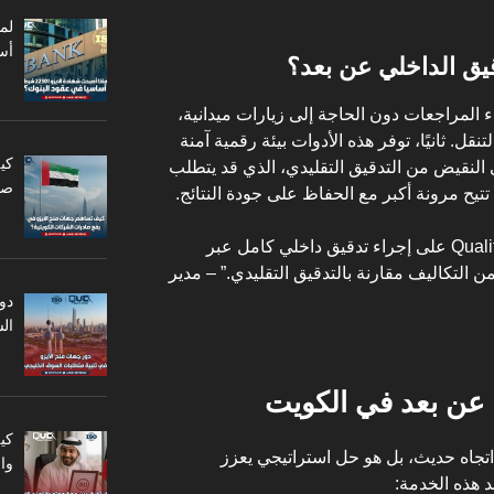
أس
يق الداخلي عن بعد؟
 المراجعات دون الحاجة إلى زيارات ميدانية،
ل. ثانيًا، توفر هذه الأدوات بيئة رقمية آمنة
كي
ى النقيض من التدقيق التقليدي، الذي قد يتطلب
صا
تتيح مرونة أكبر مع الحفاظ على جودة النتائج.
: “لقد ساعدتنا Quality Vision على إجراء تدقيق داخلي كامل عبر
نت، مما وفر لنا أكثر من 30% من التكاليف مقارنة بالتدقيق التقليدي.” – مدير
دو
ال
ي عن بعد في الكويت
كي
تجاه حديث، بل هو حل استراتيجي يعزز
وا
ئد هذه الخدمة: