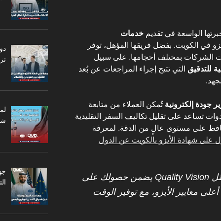
برتها الواسعة في تقديم
خدمات
و في الكويت. بفضل فريقها المؤهل، توفر
دو
ات الشركات بمختلف أحجامها. على سبيل
نزا
ة للتدقيق
التي تتيح إجراء المراجعات عن بُعد
جهد.
ير جودة إلكترونية
تُمكن العملاء من متابعة
لم
أدوات تساعد على تقليل تكاليف السفر التقليدية
شر
تحافظ على مستوى عالٍ من الدقة. لمعرفة
لى شهادة الأيزو بالكويت عن الدول
جه
: اختيار شركة موثوقة مثل Quality Vision يضمن حصولك على
ال
على معايير الأيزو، مع توفير الوقت