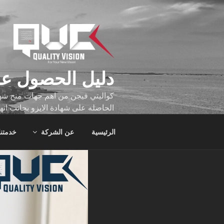
لتجاوز
لى
لمحتوى
دليل الحصول عل
كواليتي فيجن من اهم جهات منح شهاد
الحاصله على شهادة الايزو بجانب انه
تجاوز عدد ساعه عملهم الاف الساع
الرئيسية
عن الشركة
خدمتنا