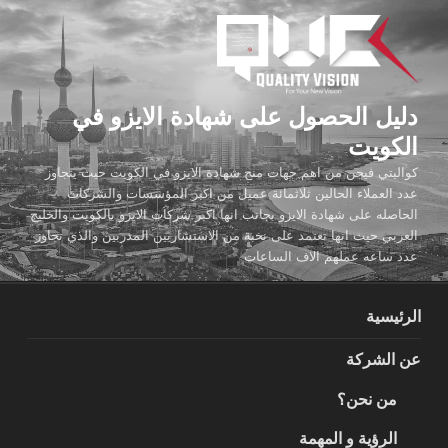
لتجاوز
لى
لمحتوى
دليل الحصول على شهادة الايزو في
الكويت
كواليتي فيجن من اهم جهات منح شهادة الايزو في الكويت حيث يتجاوز
عدد العملاء الحالين ثلاثمائة عميل من اكبر المؤسسات والشركات
الحاصله على شهادة الايزو بجانب انها اكبر شركات الايزو بالكويت والخليج
العربي حيث انها تعتمد على نخبة من الاستشاريين المدربين والذي تجاوز
عدد ساعه عملهم الاف الساعات
الرئيسية
عن الشركة
من نحن؟
الرؤية و المهمة