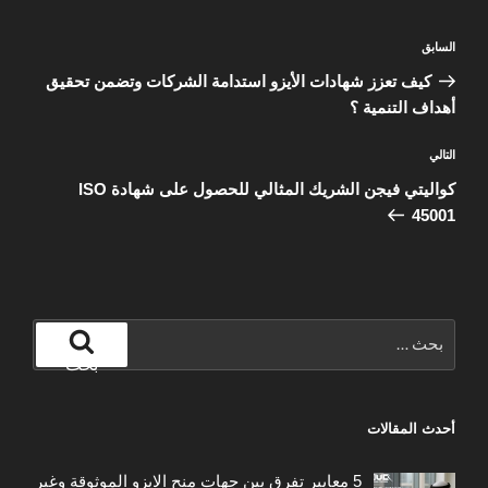
تصفّح
المقالة
السابق
المقالات
السابقة
كيف تعزز شهادات الأيزو استدامة الشركات وتضمن تحقيق
أهداف التنمية ؟
المقالة
التالي
التالية
كواليتي فيجن الشريك المثالي للحصول على شهادة ISO
45001
البحث
عن:
بحث
أحدث المقالات
5 معايير تفرق بين جهات منح الايزو الموثوقة وغير