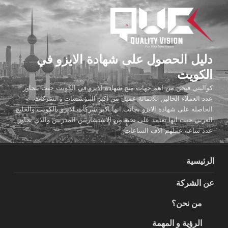
لتجاوز
لى
لمحتوى
دليل الحصول على شهادة الايزو في
الكويت
كواليتي فيجن من اهم جهات منح شهادة الايزو في الكويت حيث يتجاوز
عدد العملاء الحالين ثلاثمائة عميل من اكبر المؤسسات والشركات
الحاصله على شهادة الايزو بجانب انها اكبر شركات الايزو بالكويت والخليج
العربي حيث انها تعتمد على نخبة من الاستشاريين المدربين والذي تجاوز
عدد ساعه عملهم الاف الساعات
الرئيسية
عن الشركة
من نحن؟
الرؤية و المهمة