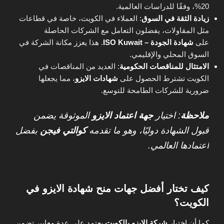
20%، وفقًا للدراسات العالمية.
زيادة الثقة في السوق
:
العملاء في الكويت، خاصة في قطاعات
مثل المقاولات، يفضلون التعامل مع الشركات الحاصلة
على
شهادة الجودة – ISO Kuwait
. هذا يعزز مكانة الشركة في
السوق المحلي والإقليمي.
الامتثال للمناقصات الحكومية
: العديد من المناقصات في
الكويت تشترط الحصول على
شهادات الايزو
، مما يجعلها
ضرورية للشركات الطامحة للتوسع.
ملاحظة
: اختيار
جهة اعتماد الايزو
الموثوقة يضمن
قبول الشهادة دوليًا، وهو ما تقدمه
كوالتي فيجن
بفضل
اعتمادها العالمي.
كيف تختار أفضل جهات منح شهادة الايزو في
الكويت؟
كما أن اختيار
شركة الايزو بالكويت
يعتمد على عدة معايير تضمن