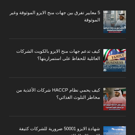
5 معايير تفرق بين جهات منح الايزو الموثوقة وغير
الموثوقة
كيف تدعم جهات منح الايزو بالكويت الشركات
العائلية للحفاظ على استمراريتها؟
كيف يحمي نظام HACCP شركات الأغذية من
مخاطر التلوث الغذائي؟
شهادة الايزو 50001 ضرورية للشركات كثيفة