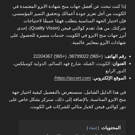
إذا كنت تبحث عن أفضل جهات منح شهادة الايزو المعتمدة في
الكويت من أجل تعزيز جودة أعمالك وتحقيق التميز المؤسسي،
فإن اختيار الجهة المناسبة يتطلب فهمًا عميقًا لاحتياجات
شركتك. من هنا، تقدم كوالتي فيجن (Quality Vision)، إحدى
أبرز جهات منح الايزو في الكويت، خدمات متميزة للحصول على
شهادات الأيزو بمعايير عالمية.
رقم الهاتف
: (+965) 98799022، (+965) 22204367
العنوان
:
الكويت، القبلة، شارع فهد السالم، الدولية كومبلكس،
الدور الرابع
الموقع الإلكتروني
:
https://qvcert.com/
في هذا الدليل الشامل، سنستعرض بالتفصيل كيفية اختيار جهة
منح الايزو المناسبة. بالإضافة إلى ذلك، سنركز بشكل خاص على
دور كوالتي فيجن كخيار مثالي للشركات في الكويت.
المحتويات
إخفاء