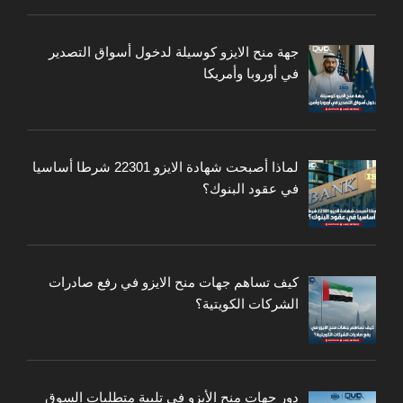
جهة منح الايزو كوسيلة لدخول أسواق التصدير
في أوروبا وأمريكا
لماذا أصبحت شهادة الايزو 22301 شرطا أساسيا
في عقود البنوك؟
كيف تساهم جهات منح الايزو في رفع صادرات
الشركات الكويتية؟
دور جهات منح الأيزو في تلبية متطلبات السوق