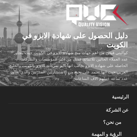
لتجاوز
لى
لمحتوى
دليل الحصول على شهادة الايزو في
الكويت
كواليتي فيجن من اهم جهات منح شهادة الايزو في الكويت حيث يتجاوز
عدد العملاء الحالين ثلاثمائة عميل من اكبر المؤسسات والشركات
الحاصله على شهادة الايزو بجانب انها اكبر شركات الايزو بالكويت والخليج
العربي حيث انها تعتمد على نخبة من الاستشاريين المدربين والذي تجاوز
عدد ساعه عملهم الاف الساعات
الرئيسية
عن الشركة
من نحن؟
الرؤية و المهمة