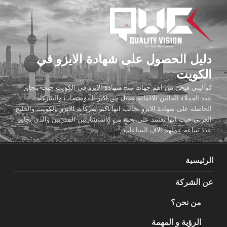
لتجاوز
لى
لمحتوى
دليل الحصول على شهادة الايزو في
الكويت
كواليتي فيجن من اهم جهات منح شهادة الايزو في الكويت حيث يتجاوز
عدد العملاء الحالين ثلاثمائة عميل من اكبر المؤسسات والشركات
الحاصله على شهادة الايزو بجانب انها اكبر شركات الايزو بالكويت والخليج
العربي حيث انها تعتمد على نخبة من الاستشاريين المدربين والذي تجاوز
عدد ساعه عملهم الاف الساعات
الرئيسية
عن الشركة
من نحن؟
الرؤية و المهمة