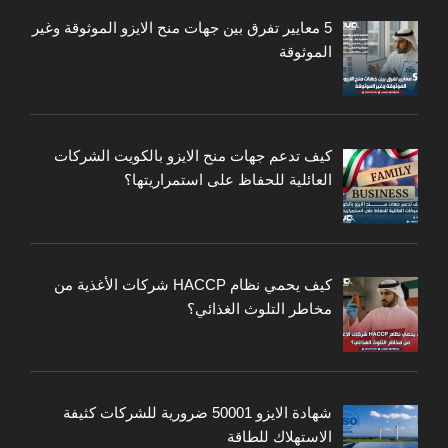
5 معايير تفرق بين جهات منح الايزو الموثوقة وغير
الموثوقة
كيف تدعم جهات منح الايزو بالكويت الشركات
العائلية للحفاظ على استمراريتها؟
كيف يحمي نظام HACCP شركات الأغذية من
مخاطر التلوث الغذائي؟
شهادة الايزو 50001 ضرورية للشركات كثيفة
الاستهلاك للطاقة