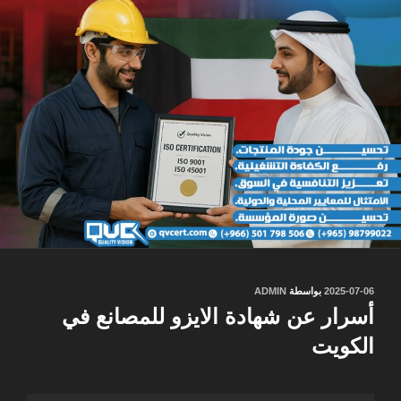
نُشر
2025-07-06
بواسطة
ADMIN
في
أسرار عن شهادة الايزو للمصانع في
الكويت