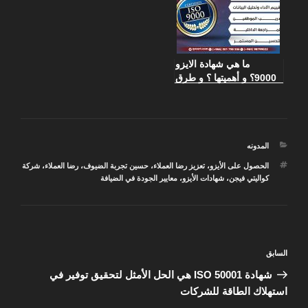
ما هي شهادة الايزو
9000؟ و أهميتها ؟ و طرق
الحصول عليها
التصنيفات
المدونه
الوسوم
الحصول على الأيزو
،
تعزيز رضا العملاء
،
حسين تجربة الضيوف
،
رضا العملاء
،
شركة
كواليتي فيجن
،
شهادات الأيزو
،
معايير الجودة في الضيافة
تصفّح
المقالة
السابق
المقالات
السابقة
شهادة ISO 50001 هي الحل الأمثل لتحقيق توفير في
استهلاك الطاقة للشركات