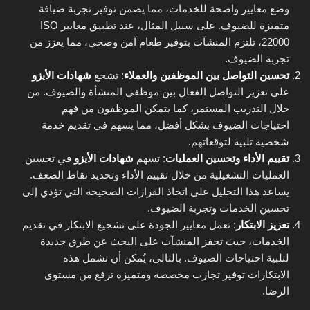
وضع معايير واضحة للخدمات، مما يضمن توفير تجربة ضيافة
متميزة للضيوف. على سبيل المثال، عند تطبيق معايير ISO
22000، تلتزم المنشآت بتوفير طعام آمن وصحي، مما يعزز من
تجربة الضيوف.
تحسين التواصل بين الموظفين والعملاء
: تشجع
شهادات الأيزو
على تعزيز التواصل الفعال بين موظفي المنشأة والضيوف. من
خلال التدريب المستمر، كما يتمكن الموظفون من فهم
احتياجات الضيوف بشكل أفضل، مما يسهم في تقديم خدمة
شخصية تلبية لتوقعاتهم.
تقييم الأداء وتحسين العمليات
: تسهم
شهادات الأيزو
في تحسين
العمليات التشغيلية من خلال تقييم الأداء وتحديد نقاط الضعف.
يساعد هذا التحليل على اتخاذ القرارات الصحيحة التي تؤدي إلى
تحسين الخدمات وتجربة الضيوف.
تعزيز الابتكار
: تعمل معايير الجودة على تشجيع الابتكار في تقديم
الخدمات، حيث تحفز المنشآت على البحث عن طرق جديدة
لتلبية احتياجات الضيوف. بالتالي، يُمكن أن تشمل هذه
الابتكارات توفير تجارب مخصصة ومتميزة ترفع من مستوى
الرضا.