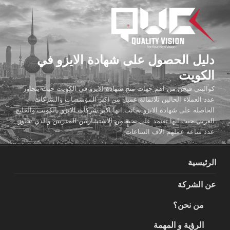
لتجاوز
لى
لمحتوى
دليل الحصول على شهادة الايزو في
الكويت
كواليتي فيجن من اهم جهات منح شهادة الايزو في الكويت حيث يتجاوز
عدد العملاء الحالين ثلاثمائة عميل من اكبر المؤسسات والشركات
الحاصله على شهادة الايزو بجانب انها اكبر شركات الايزو بالكويت والخليج
العربي حيث انها تعتمد على نخبة من الاستشاريين المدربين والذي تجاوز
عدد ساعه عملهم الاف الساعات
الرئيسية
عن الشركة
من نحن؟
الرؤية و المهمة