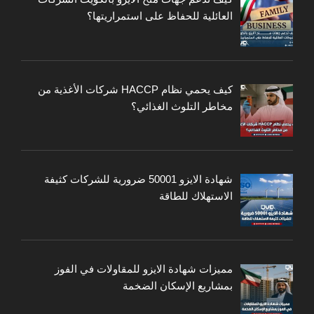
العائلية للحفاظ على استمراريتها؟
كيف يحمي نظام HACCP شركات الأغذية من
مخاطر التلوث الغذائي؟
شهادة الايزو 50001 ضرورية للشركات كثيفة
الاستهلاك للطاقة
مميزات شهادة الايزو للمقاولات في الفوز
بمشاريع الإسكان الضخمة