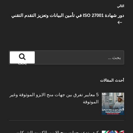
المقالة
التالي
التالية
دور شهادة ISO 27001 في تأمين البيانات وتعزيز التقدم التقني
البحث
عن:
بحث
أحدث المقالات
5 معايير تفرق بين جهات منح الايزو الموثوقة وغير
الموثوقة
كيف تدعم جهات منح الايزو بالكويت الشركات