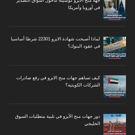
جهة منح الايزو كوسيلة لدخول أسواق التصدير
في أوروبا وأمريكا
لماذا أصبحت شهادة الايزو 22301 شرطا أساسيا
في عقود البنوك؟
كيف تساهم جهات منح الايزو في رفع صادرات
الشركات الكويتية؟
دور جهات منح الأيزو في تلبية متطلبات السوق
الخليجي